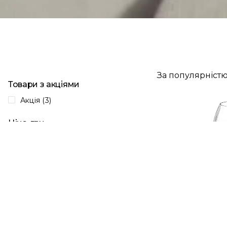
За популярніст
Товари з акціями
Акція (3)
Ціна, грн
від
до
Підкатегорії
Келихи для вина (1)
Келихи для води, соку (1)