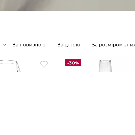
ю
За новизною
За ціною
За розміром зн
-30%