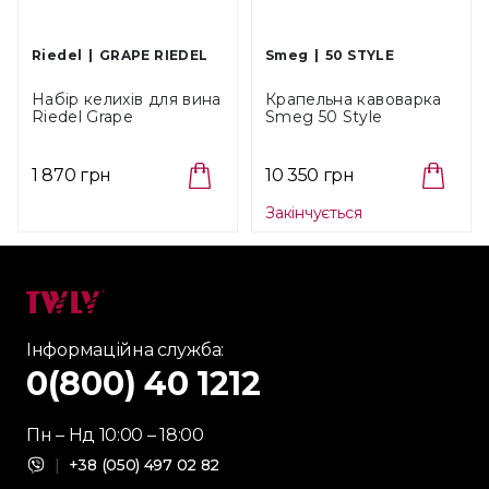
Riedel
GRAPE RIEDEL
Smeg
50 STYLE
Набір келихів для вина
Крапельна кавоварка
Riedel Grape
Smeg 50 Style
Chardonnay/Gin Tonic,
Кремова (DCF02CREU)
об'єм 0,650 л, 2 шт
(6424/97)
1 870 грн
10 350 грн
Закінчується
Інформаційна служба:
0(800) 40 1212
Пн – Нд 10:00 – 18:00
|
+38 (050) 497 02 82