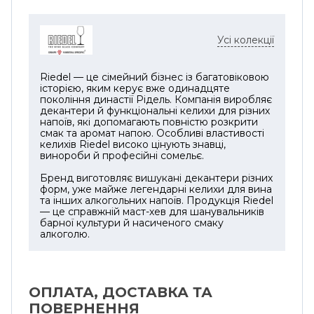
Висота 215 мм та об’єм 650 мл
забезпечують оптимальну фіксацію напою
Усі колекції
та правильний рівень заповнення для
дегустації або змішаних напоїв. Комплект
містить два келихи, які легко очищаються
Riedel — це сімейний бізнес із багатовіковою
історією, яким керує вже одинадцяте
у посудомийній машині, а елегантний
покоління династії Рідель. Компанія виробляє
дизайн дозволяє поєднувати їх з іншими
декантери й функціональні келихи для різних
напоїв, які допомагають повністю розкрити
виробами колекції GRAPE@RIEDEL.
смак та аромат напою. Особливі властивості
Відповідність конкретній різновиду вина
келихів Riedel високо цінують знавці,
гарантує максимально чистий аромат і
винороби й професійні сомельє.
збалансований смак кожного напою.
Бренд виготовляє вишукані декантери різних
форм, уже майже легендарні келихи для вина
Колекція GRAPE@RIEDEL демонструє
та інших алкогольних напоїв. Продукція Riedel
універсальність бренду: ці келихи
— це справжній маст-хев для шанувальників
барної культури й насиченого смаку
підходять не лише для коктейлів, а й для
алкоголю.
класичних винних дегустацій. Машинне
виготовлення поєднує точність форми та
надійність, а кришталевий матеріал
гарантує довговічність та прозорість. Це
ОПЛАТА, ДОСТАВКА ТА
ідеальний вибір для поціновувачів вина
ПОВЕРНЕННЯ