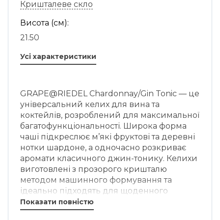
Кришталеве скло
Висота (см):
21.50
Усі характеристики
GRAPE@RIEDEL Chardonnay/Gin Tonic — це
універсальний келих для вина та
коктейлів, розроблений для максимальної
багатофункціональності. Широка форма
чаші підкреслює м’які фруктові та деревні
нотки шардоне, а одночасно розкриває
аромати класичного джин-тонику. Келихи
виготовлені з прозорого кришталю
методом машинного формування та
ідеально підходять для щоденного
використання як вдома, так і у
Показати повністю
професійному барі.