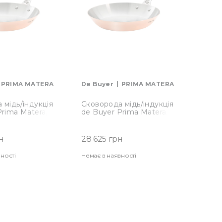
PRIMA MATERA
De Buyer
PRIMA MATERA
 мідь/індукція
Сковорода мідь/індукція
Prima Matera,
de Buyer Prima Matera,
 см (6224.28)
діаметр 24см (6224.24)
н
28 625 грн
ності
Немає в наявності