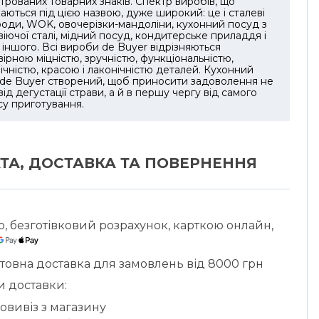
трованих товарних знаків. Спектр виробів, що
аються під цією назвою, дуже широкий: це і сталеві
оди, WOK, овочерізки-мандоліни, кухонний посуд з
іючої сталі, мідний посуд, кондитерське приладдя і
 іншого. Всі вироби de Buyer відрізняються
ірною міцністю, зручністю, функціональністю,
ічністю, красою і лаконічністю деталей. Кухонний
de Buyer створений, щоб приносити задоволення не
 від дегустації страви, а й в першу чергу від самого
у приготування.
ТА, ДОСТАВКА ТА ПОВЕРНЕННЯ
ю, безготівковий розрахунок, карткою онлайн,
товна доставка для замовлень від 8000 грн
и доставки:
овивіз з магазину