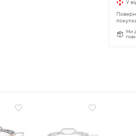
У в
Поверне
покупк
Ми д
повн