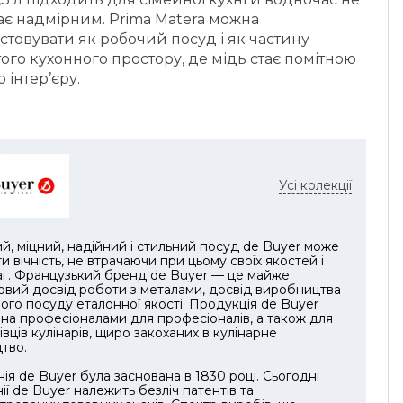
ає надмірним. Prima Matera можна
товувати як робочий посуд і як частину
ого кухонного простору, де мідь стає помітною
 інтер’єру.
Усі колекції
й, міцний, надійний і стильний посуд de Buyer може
и вічність, не втрачаючи при цьому своїх якостей і
г. Французький бренд de Buyer — це майже
овий досвід роботи з металами, досвід виробництва
ого посуду еталонної якості. Продукція de Buyer
на професіоналами для професіоналів, а також для
івців кулінарів, щиро закоханих в кулінарне
тво.
ія de Buyer була заснована в 1830 році. Сьогодні
ії de Buyer належить безліч патентів та