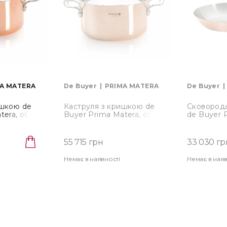
A MATERA
De Buyer
PRIMA MATERA
De Buyer
ишкою de
Каструля з кришкою de
Сковорода
tera, об'єм
Buyer Prima Matera, об'єм
de Buyer 
242.16)
5,4 л, мідний
діаметр 28
55 715 грн
33 030 гр
Немає в наявності
Немає в наяв