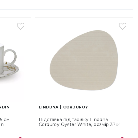
RDIN
LINDDNA
CORDUROY
5 см
Підставка під тарілку Linddna
in
Corduroy Oyster White, розмір 37х44
см (992672)