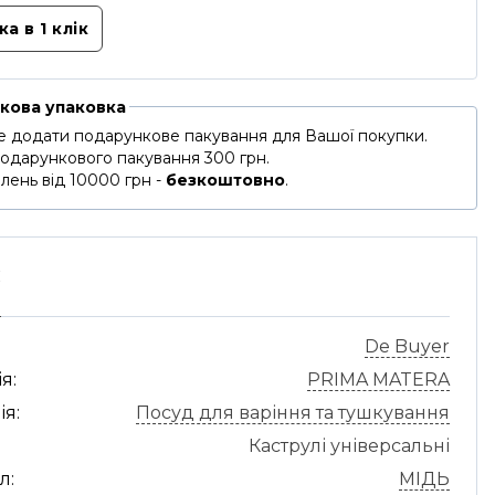
а в 1 клік
кова упаковка
 додати подарункове пакування для Вашої покупки.
подарункового пакування 300 грн.
лень від 10000 грн -
безкоштовно
.
С
De Buyer
я:
PRIMA MATERA
ія:
Посуд для варіння та тушкування
Каструлі універсальні
л:
МІДЬ