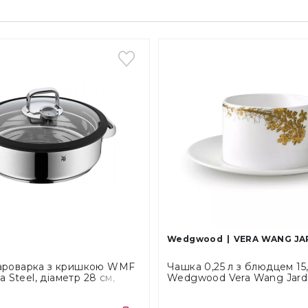
Wedgwood
VERA WANG JA
ароварка з кришкою WMF
Чашка 0,25 л з блюдцем 15,
a Steel, діаметр 28 см,
Wedgwood Vera Wang Jard
17 4301 6040)
(40033722)