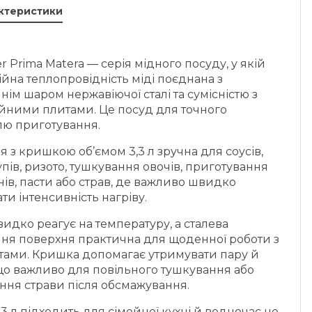
актеристики
r Prima Matera — серія мідного посуду, у якій
йна теплопровідність міді поєднана з
нім шаром нержавіючої сталі та сумісністю з
ійними плитами. Це посуд для точного
лю приготування.
я з кришкою об’ємом 3,3 л зручна для соусів,
пів, ризото, тушкування овочів, приготування
ів, пасти або страв, де важливо швидко
ти інтенсивність нагріву.
идко реагує на температуру, а сталева
шня поверхня практична для щоденної роботи з
тами. Кришка допомагає утримувати пару й
що важливо для повільного тушкування або
ння страви після обсмажування.
,3 л підходить для сімейної кухні й водночас не