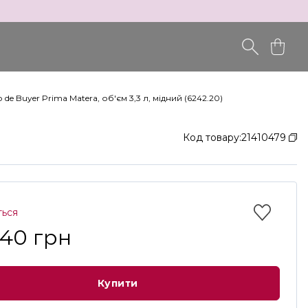
e Buyer Prima Matera, об'єм 3,3 л, мідний (6242.20)
Код товару:
21410479
ться
640 грн
Купити