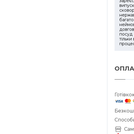
зареєс
випуск
сковор
нержав
багато
неймов
довгов
посуд 
тільки
процес
ОПЛА
Готівко
Безкош
Способ
Cам