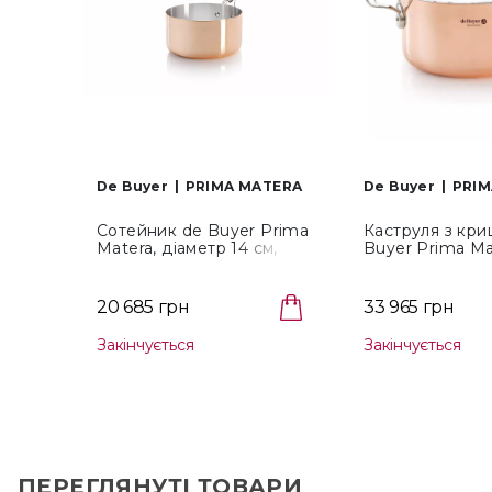
De Buyer
PRIMA MATERA
De Buyer
PRIM
Сотейник de Buyer Prima
Каструля з кр
Matera, діаметр 14 см,
Buyer Prima Ma
об'єм 1,2 л (6206.14)
1,8 л, мідний (6
20 685 грн
33 965 грн
Закінчується
Закінчується
ПЕРЕГЛЯНУТІ ТОВАРИ