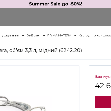
Summer Sale до -50%!
а тушкування
De Buyer
PRIMA MATERA
Каструля з кришкою d
, об'єм 3,3 л, мідний (6242.20)
Закінчує
42 