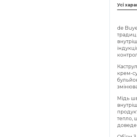
Усі хар
de Buye
традиці
внутріш
індукц
контро
Каструл
крем-су
бульйон
змінюва
Мідь шв
внутрі
продук
тепло, 
доведе
Об’єм 3