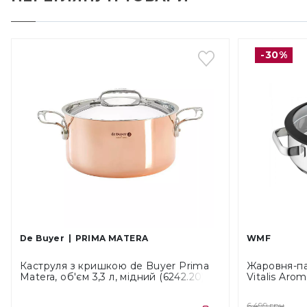
-30%
De Buyer
PRIMA MATERA
WMF
Каструля з кришкою de Buyer Prima
Жаровня-п
Matera, об'єм 3,3 л, мідний (6242.20)
Vitalis Arom
об'єм 5 л (
6 499 грн