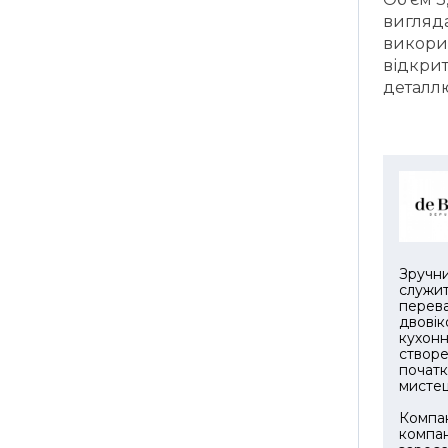
вигляд
викорис
відкрит
деталлю
Зручни
служит
перева
двовік
кухонн
створе
початк
мистец
Компан
компан