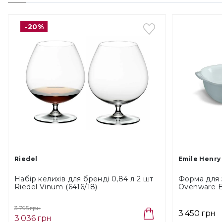
-20%
Riedel
Emile Henry
Набір келихів для бренді 0,84 л 2 шт
Форма для 
Riedel Vinum (6416/18)
Ovenware E
см, 4 л (019
3 795 грн
3 450 грн
3 036 грн