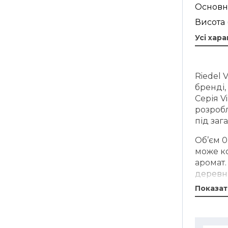
Основн
Висота 
Усі хар
Riedel 
бренді,
Серія V
розробл
під заг
Об’єм 0
може ко
аромат.
деревн
караме
Показат
Широка
післяоб
коньяк,