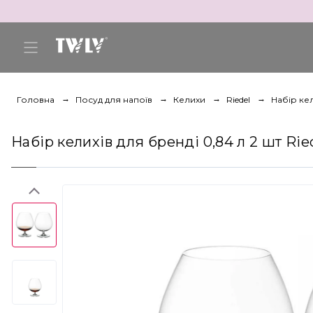
Головна
Посуд для напоїв
Келихи
Riedel
Набір кел
Набір келихів для бренді 0,84 л 2 шт Rie