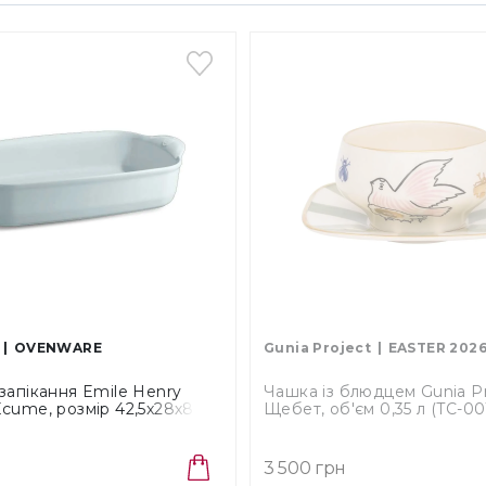
OVENWARE
Gunia Project
EASTER 202
запікання Emile Henry
Чашка із блюдцем Gunia Pr
cume, розмір 42,5x28х8,5
Щебет, об'єм 0,35 л (TC-00
654)
3 500 грн