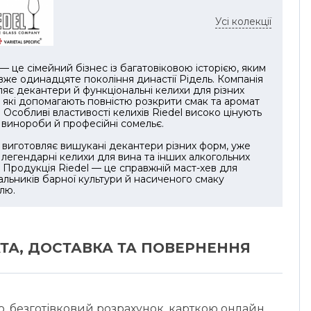
які виграють від м’якого нагрівання та більшої
Усі колекції
чної площі.
 добре поєднуються з шоколадом, кавою,
 — це сімейний бізнес із багатовіковою історією, яким
ми з горіхами, сигарною подачею або вечерею,
вже одинадцяте покоління династії Рідель. Компанія
ий напій завершує стіл. Їхня форма виглядає
яє декантери й функціональні келихи для різних
ано, але завдяки тонкому кришталевому склу
, які допомагають повністю розкрити смак та аромат
 Особливі властивості келихів Riedel високо цінують
ться важкою.
, винороби й професійні сомельє.
і 2 келихи. Це пара для домашнього бару,
виготовляє вишукані декантери різних форм, уже
легендарні келихи для вина та інших алкогольних
ка або дегустації, де бренді подають не
. Продукція Riedel — це справжній маст-хев для
во, а з увагою до аромату, температури й темпу
льників барної культури й насиченого смаку
лю.
ТА, ДОСТАВКА ТА ПОВЕРНЕННЯ
ю, безготівковий розрахунок, карткою онлайн,