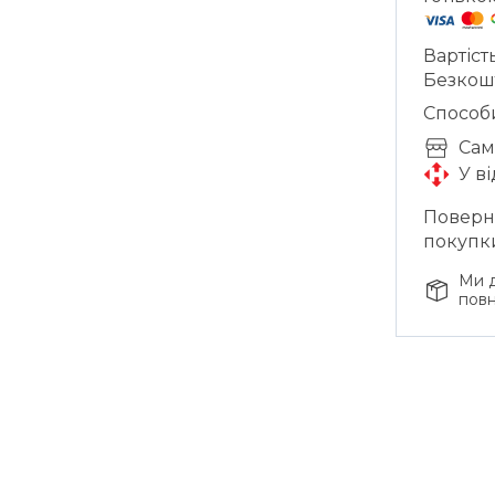
Вартіст
Безкош
Способ
Cам
У в
Поверне
покупк
Ми д
повн