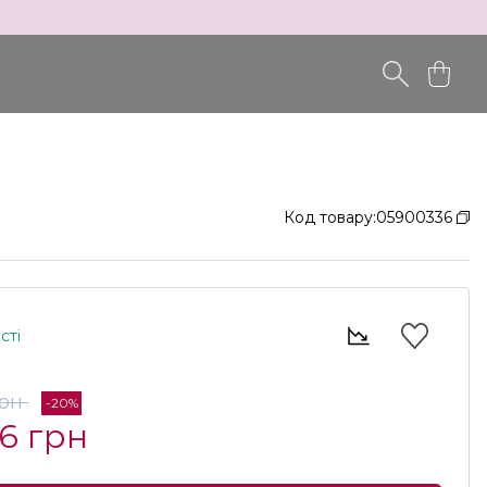
Код товару:
05900336
сті
грн
-20%
36 грн