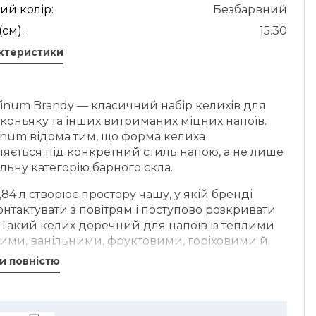
ий колір:
Безбарвний
(см):
15.30
актеристики
Vinum Brandy — класичний набір келихів для
 коньяку та інших витриманих міцних напоїв.
inum відома тим, що форма келиха
яється під конкретний стиль напою, а не лише
альну категорію барного скла.
,84 л створює простору чашу, у якій бренді
нтактувати з повітрям і поступово розкривати
 Такий келих доречний для напоїв із теплими
ими, ванільними, фруктовими, горіховими й
льними відтінками.
и повністю
 округла форма зручна для повільної
ідньої подачі. У ній можна подавати бренді,
 арманьяк, окремі стилі хересу або витримані