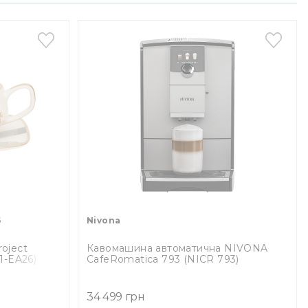
6
Nivona
oject
Кавомашина автоматична NIVONA
1-EA26)
CafeRomatica 793 (NICR 793)
34 499 грн