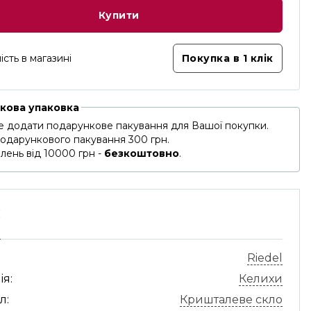
Купити
ість в магазині
Покупка в 1 клік
кова упаковка
 додати подарункове пакування для Вашої покупки.
подарункового пакування 300 грн.
лень від 10000 грн -
безкоштовно
.
С
Riedel
ія:
Келихи
л:
Кришталеве скло