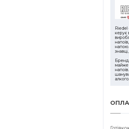
напої, 
аромати
Келихи
Riedel
десерта
керує 
де міцн
виробл
впізнав
напоїв
напою.
не здає
знавці
У набор
Бренд 
майже 
подарун
напоїв
випадко
шанува
напою.
алкого
ОПЛА
Готівко