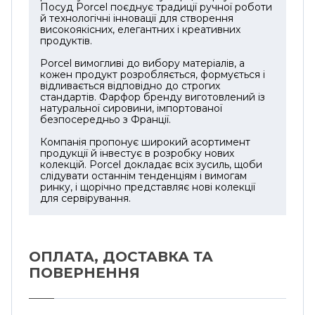
Посуд Porcel поєднує традиції ручної роботи
Виріб виготовлений із білої порцеляни та
й технологічні інновації для створення
високоякісних, елегантних і креативних
має висоту 3 см. Такий формат добре
продуктів.
підходить для центральної подачі на
обідньому або святковому столі. Блюдо
Porcel вимогливі до вибору матеріалів, а
кожен продукт розробляється, формується і
можна використовувати для однієї
відливається відповідно до строгих
великої страви або для комбінованої
стандартів. Фарфор бренду виготовлений із
подачі, наприклад, сирів із фруктами,
натуральної сировини, імпортованої
безпосередньо з Франції.
закусок із соусниками чи десертів із
ягодами.
Компанія пропонує широкий асортимент
продукції й інвестує в розробку нових
колекцій. Porcel докладає всіх зусиль, щоби
Декор Blue Legacy побудований на
слідувати останнім тенденціям і вимогам
контрасті білого фарфору та глибокого
ринку, і щорічно представляє нові колекції
синього орнаменту. Малюнок виглядає
для сервірування.
насичено, тому блюдо може стати
головним кольоровим акцентом у
сервуванні. Його легко поєднувати з білим
ОПЛАТА, ДОСТАВКА ТА
посудом, прозорим склом, синіми
ПОВЕРНЕННЯ
деталями, сріблястим столовим
приладдям і натуральним текстилем.