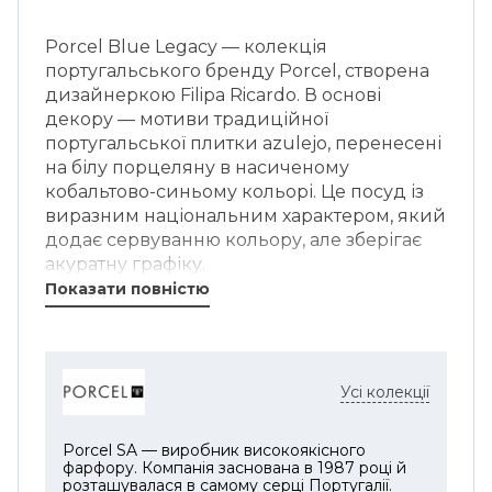
Porcel Blue Legacy — колекція
португальського бренду Porcel, створена
дизайнеркою Filipa Ricardo. В основі
декору — мотиви традиційної
португальської плитки azulejo, перенесені
на білу порцеляну в насиченому
кобальтово-синьому кольорі. Це посуд із
виразним національним характером, який
додає сервуванню кольору, але зберігає
акуратну графіку.
Показати повністю
Овальне блюдо Porcel Blue Legacy 39 см —
велике сервірувальне блюдо для
основних страв, риби, овочів, фруктів,
сирів, закусок або десертів. Розмір 39х27
Усі колекції
см зручний для подачі на кілька персон:
на блюді достатньо місця, щоб розкласти
страву охайно, без щільного
Porcel SA — виробник високоякісного
фарфору. Компанія заснована в 1987 році й
нагромадження.
розташувалася в самому серці Португалії.