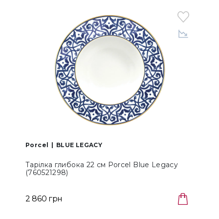
Porcel
BLUE LEGACY
P
Тарілка глибока 22 см Porcel Blue Legacy
Б
(760521298)
2 860 грн
З