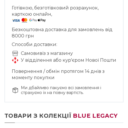
Porcel Blue Legacy 39 см доречне для
літнього столу, вечері з гостями, фуршетної
Готівкою, безготівковий розрахунок,
подачі або сервування в
карткою онлайн,
середземноморському стилі. Великий
овальний формат допомагає подати
Безкоштовна доставка для замовлень від
страву одразу на кілька персон, а
8000 грн
кобальтовий орнамент додає столу
Способи доставки:
характеру без потреби в додатковому
декорі.
Cамовивіз з магазину
У відділення або кур'єром Нової Пошти
Повернення / обмін протягом 14 днів з
моменту покупки
Ми дбайливо пакуємо всі замовлення і
страхуємо їх на повну вартість.
ТОВАРИ З КОЛЕКЦІЇ
BLUE LEGACY