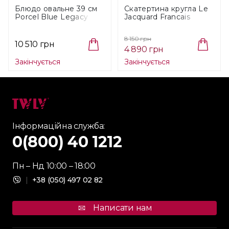
Блюдо овальне 39 см
Cкатертина кругла Le
Porcel Blue Legacy
Jacquard Francais
(730301298)
Syracuse Beige,
діаметр 150 см (25083)
8 150 грн
10 510 грн
4 890 грн
Закінчується
Закінчується
Інформаційна служба:
0(800) 40 1212
Пн – Нд 10:00 – 18:00
|
+38 (050) 497 02 82
Написати нам