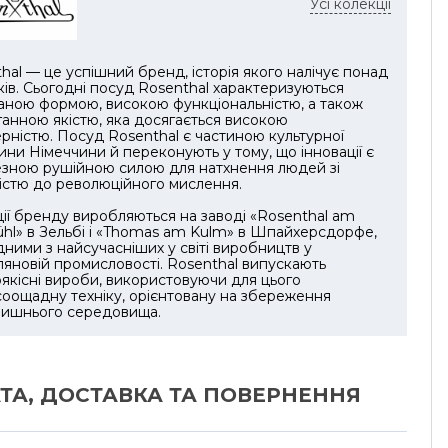
Усі колекції
ез кольорового декору.
Rosenthal Maria Weiss 16 см можна
hal — це успішний бренд, історія якого налічує понад
товувати як частину чайної пари або як
ків. Сьогодні посуд Rosenthal характеризуються
ння до вже наявного сервізу. Воно добре
ною формою, високою функціональністю, а також
ться з білим посудом, прозорим склом,
анною якістю, яка досягається високою
рністю. Посуд Rosenthal є частиною культурної
и серветками, сріблястим столовим
ни Німеччини й переконують у тому, що інновації є
дям і класичним сервуванням для сніданку,
зною рушійною силою для натхнення людей зі
істю до революційного мислення.
я чи десертного столу.
ії бренду виробляються на заводі «Rosenthal am
hl» в Зельбі і «Thomas am Kulm» в Шпайхерсдорфе,
одними з найсучасніших у світі виробництв у
яновій промисловості. Rosenthal випускають
якісні вироби, використовуючи для цього
оощадну техніку, орієнтовану на збереження
лишнього середовища.
ТА, ДОСТАВКА ТА ПОВЕРНЕННЯ