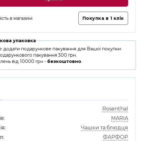
ість в магазині
Покупка в 1 клік
кова упаковка
 додати подарункове пакування для Вашої покупки.
подарункового пакування 300 грн.
лень від 10000 грн -
безкоштовно
.
С
Rosenthal
я:
MARIA
ія:
Чашки та блюдця
л:
ФАРФОР