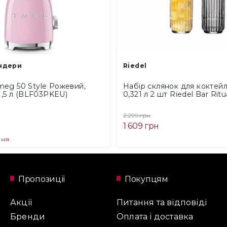
ндери
Riedel
eg 50 Style Рожевий,
Набір склянок для коктейлі
1,5 л (BLF03PKEU)
0,321 л 2 шт Riedel Bar Ritu
(6421/04)
2 299 грн
1 609 грн
ння
Пропозиції
Покупцям
Акції
Питання та відповіді
Бренди
Оплата і доставка