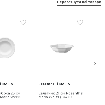
Переглянути всі товари
-5
MARIA
Rosenthal
MARIA
Rosen
ибока 23 см
Салатник 21 см Rosenthal
Таріл
 Maria Weiss
Maria Weiss (10430-
Rosen
0001-10323)
800001-13100)
Orchi
(1043