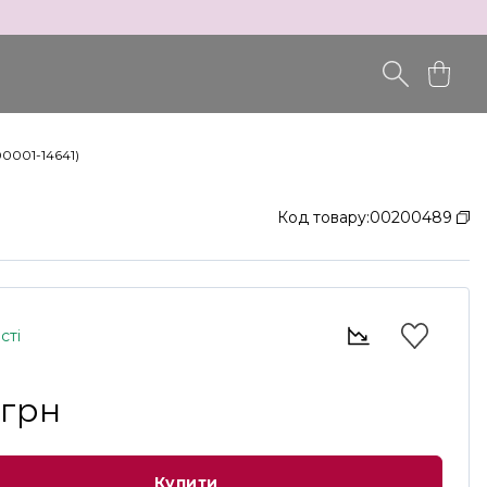
00001-14641)
Код товару:
00200489
сті
 грн
Купити