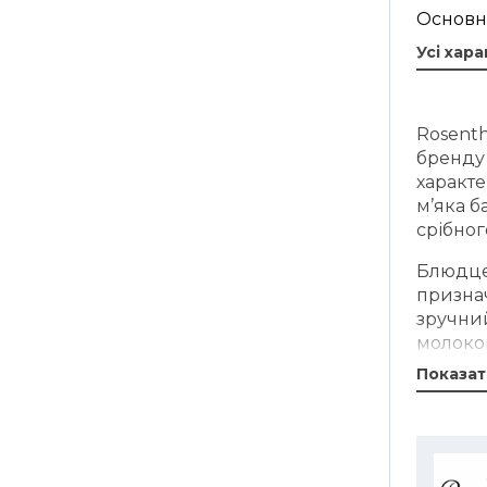
Основн
Усі хар
Rosenth
бренду 
характе
м’яка б
срібног
Блюдце 
признач
зручний
молоком
ложечк
Показат
Виріб в
форму 
частина
а рельє