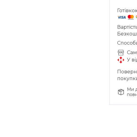
Готівко
Вартіст
Безкош
Способ
Cам
У в
Поверне
покупк
Ми д
повн