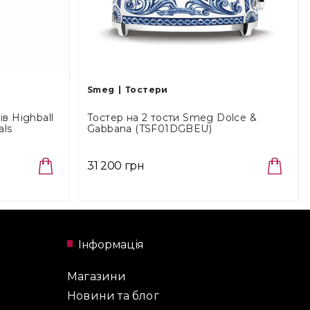
Smeg
Тостери
в Highball
Тостер на 2 тости Smeg Dolce &
als
Gabbana (TSF01DGBEU)
31 200 грн
Інформація
Магазини
Новини та блог