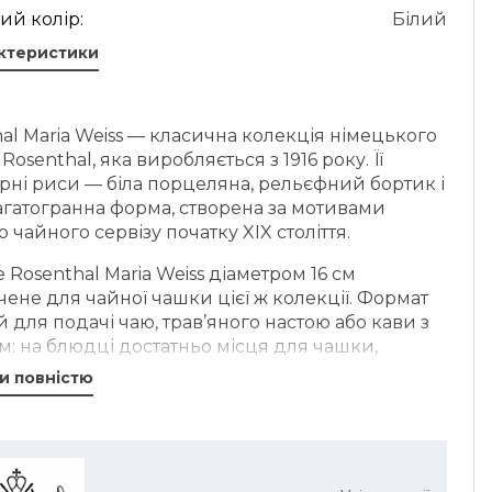
ий колір:
Білий
актеристики
al Maria Weiss — класична колекція німецького
Rosenthal, яка виробляється з 1916 року. Її
рні риси — біла порцеляна, рельєфний бортик і
агатогранна форма, створена за мотивами
о чайного сервізу початку XIX століття.
Rosenthal Maria Weiss діаметром 16 см
ене для чайної чашки цієї ж колекції. Формат
 для подачі чаю, трав’яного настою або кави з
: на блюдці достатньо місця для чашки,
и, цукру чи невеликого печива.
и повністю
иготовлений із білої порцеляни та має круглу
з невисоким профілем. Гладка центральна
 підходить для стабільного розміщення чашки,
фний край додає впізнавану деталь колекції