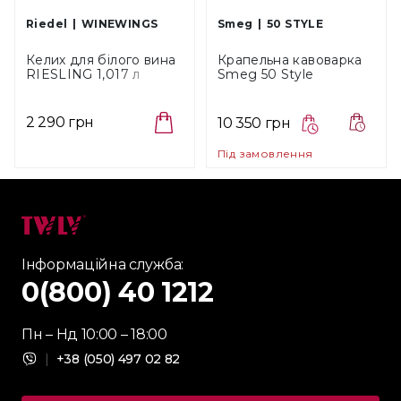
Riedel
WINEWINGS
Smeg
50 STYLE
Келих для білого вина
Крапельна кавоварка
RIESLING 1,017 л
Smeg 50 Style
Riedel Winewings
Кремова (DCF02CREU)
(1234/15)
2 290 грн
10 350 грн
Під замовлення
Інформаційна служба:
0(800) 40 1212
Пн – Нд 10:00 – 18:00
|
+38 (050) 497 02 82