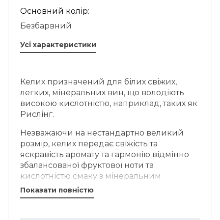
Основний колір:
Безбарвний
Усі характеристики
Келих призначений для білих свіжих,
легких, мінеральних вин, що володіють
високою кислотністю, наприклад, таких як
Рислінг.
Незважаючи на нестандартно великий
розмір, келих передає свіжість та
яскравість аромату та гармонію відмінно
збалансованої фруктової ноти та
кислотністю смаку з мінеральним
післясмаком.
Показати повністю
Riedel Winewings – колекція келихів,
розроблена особисто Георгом Ріделем. За