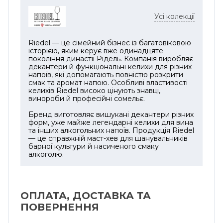
його словами, ці келихи, можливо, не
Усі колекції
найкрасивіші естетично, але дивовижні за
своїм дизайном і функціональні за своєю
суттю, допомагають ароматам і смакам
Riedel — це сімейний бізнес із багатовіковою
вина “злетіти”.
історією, яким керує вже одинадцяте
покоління династії Рідель. Компанія виробляє
декантери й функціональні келихи для різних
Влітку 2018 року замовник попросив
напоїв, які допомагають повністю розкрити
Георга Ріделя створити ідеальний келих
смак та аромат напою. Особливі властивості
келихів Riedel високо цінують знавці,
для "Короля винограду" - Каберне
винороби й професійні сомельє.
Совіньйон. Цей келих став джерелом
натхнення нової колекції Riedel Winewings.
Бренд виготовляє вишукані декантери різних
форм, уже майже легендарні келихи для вина
Поступово з'явилася нова форма:
та інших алкогольних напоїв. Продукція Riedel
плоскодонний келих, широкий, що
— це справжній маст-хев для шанувальників
нагадує крило літака. Нова ідея
барної культури й насиченого смаку
алкоголю.
сформувалася. Тому більше року
експериментів, дегустацій, відбору проб,
тестування і точного налаштування.
Шляхом внесення змін у форми, розміру та
ОПЛАТА, ДОСТАВКА ТА
діаметру обода, через безліч прототипів,
ПОВЕРНЕННЯ
які починалися як один келих для одного