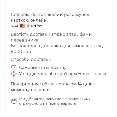
сорту винограду, перетворилися на сім
різних келихів Riedel Winewings, щоб
представити найпопулярніші сорти
Готівкою, безготівковий розрахунок,
винограду.
карткою онлайн,
Вартість доставки згідно з тарифами
перевізника
Безкоштовна доставка для замовлень від
8000 грн
Способи доставки:
Cамовивіз з магазину
У відділення або кур'єром Нової Пошти
Повернення / обмін протягом 14 днів з
моменту покупки
Ми дбайливо пакуємо всі замовлення і
страхуємо їх на повну вартість.