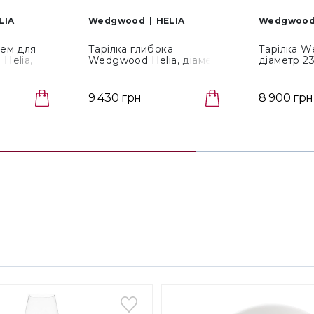
LIA
Wedgwood
HELIA
Wedgwoo
ем для
Тарілка глибока
Тарілка W
Helia,
Wedgwood Helia, діаметр
діаметр 23
65297)
23 см (1065322)
9 430 грн
8 900 грн