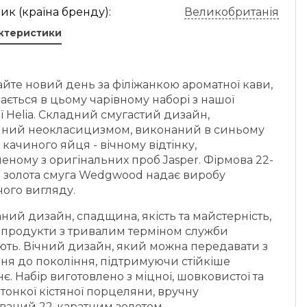
к (країна бренду):
Великобританія
актеристики
айте новий день за філіжанкою ароматної кави,
ається в цьому чарівному наборі з нашої
ї Helia. Складний смугастий дизайн,
нний неокласицизмом, виконаний в синьому
 качиного яйця - вічному відтінку,
еному з оригінальних проб Jasper. Фірмова 22-
а золота смуга Wedgwood надає виробу
ого вигляду.
ий дизайн, спадщина, якість та майстерність,
ж продукти з тривалим терміном служби
ють. Вічний дизайн, який можна передавати з
ня до покоління, підтримуючи стійкіше
є. Набір виготовлено з міцної, шовковистої та
 тонкої кістяної порцеляни, вручну
ваний 22-каратним золотом.