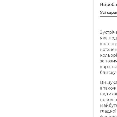
Виробни
Усі хар
Зустріч
яка под
колекці
натхне
кольорі
запозич
каратн
блискуч
Вишукан
а тако
надиха
поколін
майбутн
гладкої
фанеро