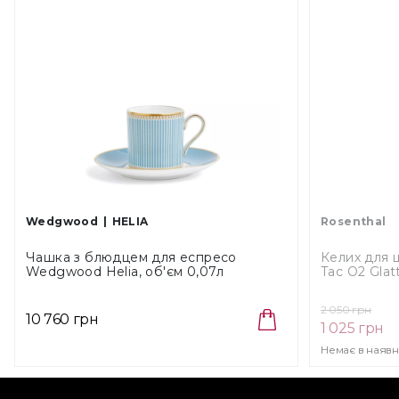
Wedgwood
HELIA
Rosenthal
Чашка з блюдцем для еспресо
Келих для 
Wedgwood Helia, об'єм 0,07л
Tac O2 Glatt
(1065298)
см (69948-
2 050 грн
10 760 грн
1 025 грн
Немає в наявн