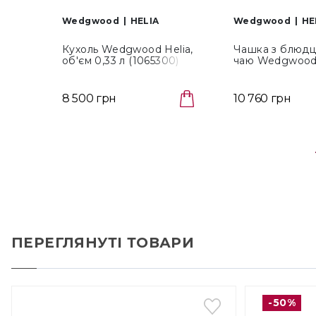
Wedgwood
HELIA
Wedgwood
HE
Кухоль Wedgwood Helia,
Чашка з блюдц
об'єм 0,33 л (1065300)
чаю Wedgwood 
об'єм 0,17л (10
8 500 грн
10 760 грн
ПЕРЕГЛЯНУТІ ТОВАРИ
-50%