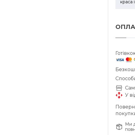
краса 
ОПЛА
Готівко
Безкош
Способ
Cам
У в
Поверне
покупк
Ми д
повн