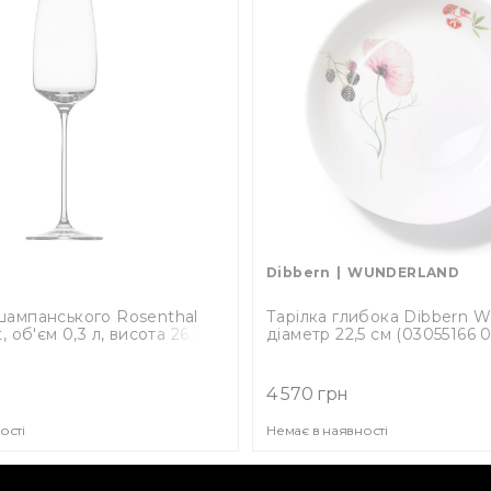
Dibbern
WUNDERLAND
шампанського Rosenthal
Тарілка глибока Dibbern W
, об'єм 0,3 л, висота 26,5
діаметр 22,5 см (03055166 
016001-48079)
4 570 грн
ості
Немає в наявності