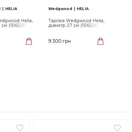
d
HELIA
Wedgwood
HELIA
Wedg
edgwood Helia,
Тарілка Wedgwood Helia,
Набі
 см (1065293)
діаметр 27 см (1065292)
моло
Helia
9 300 грн
37 19
Закін