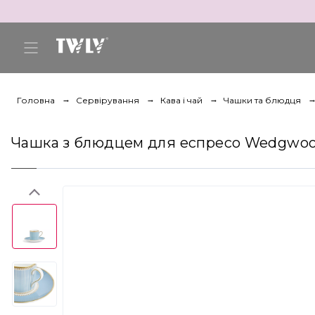
Головна
Сервірування
Кава і чай
Чашки та блюдця
Чашка з блюдцем для еспресо Wedgwood H