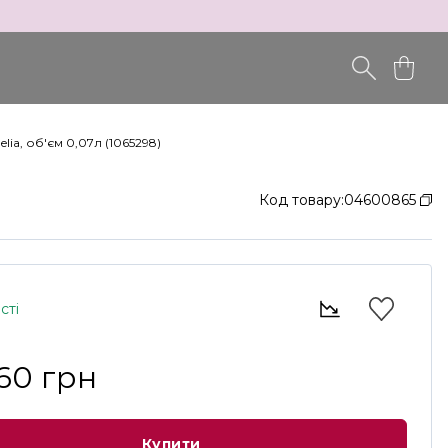
a, об'єм 0,07л (1065298)
Код товару:
04600865
сті
760 грн
Купити