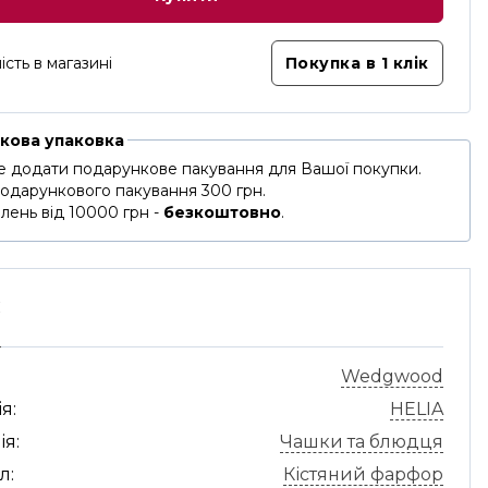
ість в магазині
Покупка в 1 клік
кова упаковка
 додати подарункове пакування для Вашої покупки.
подарункового пакування 300 грн.
лень від 10000 грн -
безкоштовно
.
С
Wedgwood
я:
HELIA
ія:
Чашки та блюдця
л:
Кістяний фарфор