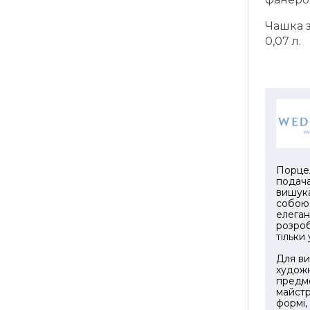
Чашка з
0,07 л.
Порце
подача
вишук
собою 
елеган
розроб
тільки
Для ви
художн
предм
майстр
формі,