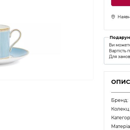
Наявн
Подарун
Ви можете
Вартість 
Для замов
ОПИ
Бренд:
Колекці
Категор
Матеріа