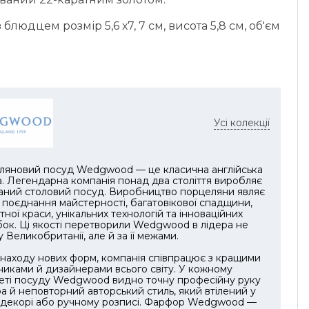
 блюдцем розмір 5,6 х7, 7 см, висота 5,8 см, об'єм
Усі колекції
ляновий посуд Wedgwood — це класична англійська
. Легендарна компанія понад два століття виробляє
аний столовий посуд. Виробництво порцеляни являє
поєднання майстерності, багатовікової спадщини,
тної краси, унікальних технологій та інноваційних
ок. Ці якості перетворили Wedgwood в лідера не
 у Великобританії, але й за її межами.
находу нових форм, компанія співпрацює з кращими
иками й дизайнерами всього світу. У кожному
еті посуду Wedgwood видно точну професійну руку
а й неповторний авторський стиль, який втілений у
 декорі або ручному розписі. Фарфор Wedgwood —