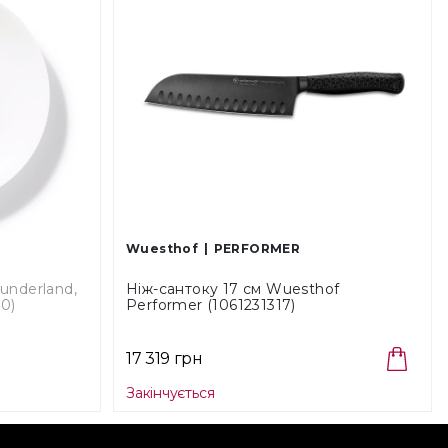
Wuesthof
PERFORMER
underland,
Ніж-сантоку 17 см Wuesthof
00)
Performer (1061231317)
17 319 грн
Закінчується