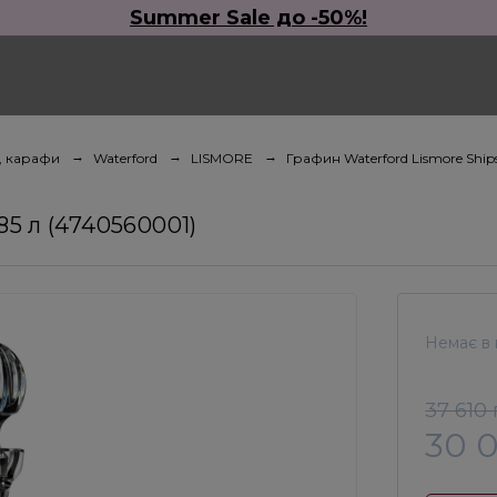
Summer Sale до -50%!
, карафи
Waterford
LISMORE
Графин Waterford Lismore Ships
85 л (4740560001)
Немає в 
37 610
30 