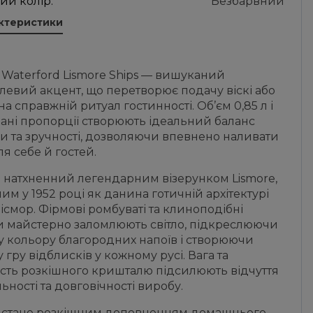
ий колір:
Безбарвний
актеристики
Waterford Lismore Ships — вишуканий
евий акцент, що перетворює подачу віскі або
на справжній ритуал гостинності. Об’єм 0,85 л і
ані пропорції створюють ідеальний баланс
и та зручності, дозволяючи впевнено наливати
ля себе й гостей.
 натхненний легендарним візерунком Lismore,
им у 1952 році як данина готичній архітектурі
ісмор. Фірмові ромбуваті та клиноподібні
и майстерно заломлюють світло, підкреслюючи
у кольору благородних напоїв і створюючи
 гру відблисків у кожному русі. Вага та
ість розкішного кришталю підсилюють відчуття
ьності та довговічності виробу.
 стане розкішним доповненням домашнього