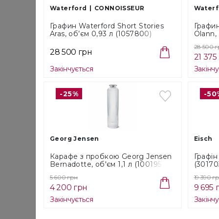
Waterford
CONNOISSEUR
Waterf
Графин Waterford Short Stories
Графин
Aras, об’єм 0,93 л (1057800)
Olann,
28 500 
28 500 грн
21 375
Закінчується
Закінч
-25%
-50
Georg Jensen
Eisch
Карафе з пробкою Georg Jensen
Графін 
Bernadotte, об'єм 1,1 л (10019511)
(30170
5 600 грн
19 390 г
4 200 грн
9 695 
Закінчується
Закінч