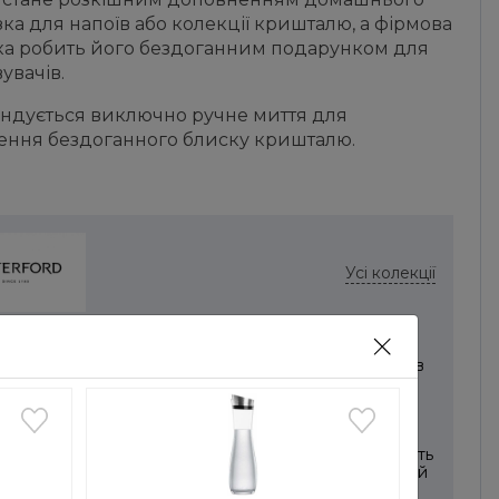
ізка для напоїв або колекції кришталю, а фірмова
ка робить його бездоганним подарунком для
увачів.
ндується виключно ручне миття для
ення бездоганного блиску кришталю.
Усі колекції
ord Crystal — старовинний і величний виробник
лю. З моменту свого заснування братами Пенроуз в
оці, Waterford представляє найкращий рівень якості
стерності. Заснований в Ірландії в місті Вотерфорд,
ав іконою ірландського стилю життя та провідним
им виробником кришталю. Кришталь від Waterford
ться одним із найкращих у світі через свою відданість
, майстерності та приголомшливим дизайнам. Кожний
виготовляється з високоякісної сировини вмілими