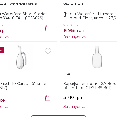
майстр
ord
CONNOISSEUR
Waterford
непер
особли
 Waterford Short Stories
Графін Waterford Lismore
сьогод
 об’єм 0,74 л (1058673)
Diamond Clear, висота 27,5
кришта
(156504)
більш
грн
21 210 грн
 грн
16 968 грн
ується
Закінчується
ОПЛА
%
Готівко
LSA
Безкош
Eisch 10 Carat, об'єм 1 л
Карафа для води LSA Boro
317)
об'єм 1,1 л (G1621-39-301)
Способ
рн
3 710 грн
Cам
грн
У в
ується
Закінчується
Поверне