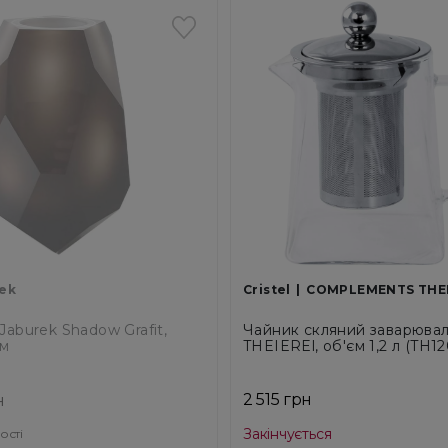
rek
Cristel
COMPLEMENTS THE
Jaburek Shadow Grafit,
Чайник скляний заварюваль
см
THEIEREl, об'єм 1,2 л (TH1
2 515 грн
н
Закінчується
ості