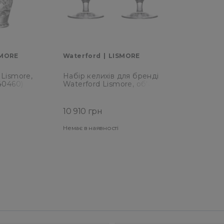
SMORE
Waterford
LISMORE
 Lismore,
Набір келихів для бренді
40460)
Waterford Lismore, об'єм
0,51 л, 2 шт (1062022)
10 910 грн
Немає в наявності