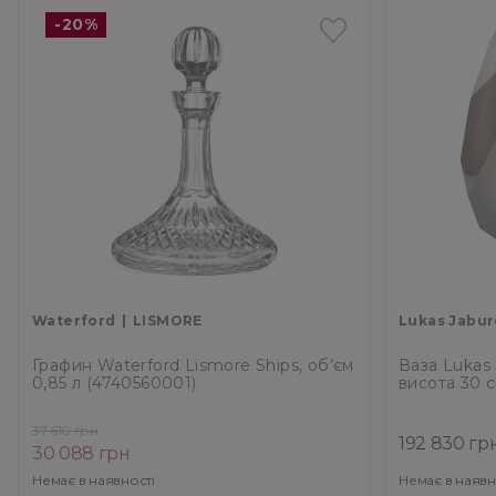
-20%
Waterford
LISMORE
Lukas Jabu
Графин Waterford Lismore Ships, об’єм
Ваза Lukas 
0,85 л (4740560001)
висота 30 
37 610 грн
192 830 гр
30 088 грн
Немає в наявності
Немає в наявн