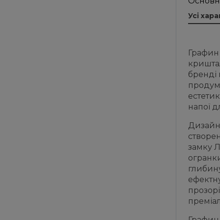
Основн
Усі хар
Графин 
криштал
бренді 
продум
естетик
напої д
Дизайн
створен
замку Л
огранк
глибин
ефектну
прозор
преміал
Графин