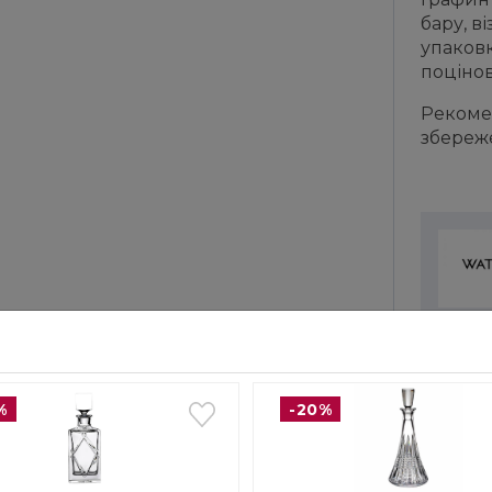
бару, в
упаков
поцінов
Рекоме
збереж
Waterf
кришта
1783 р
та май
%
-20%
він ст
світов
вважає
якості
виріб 