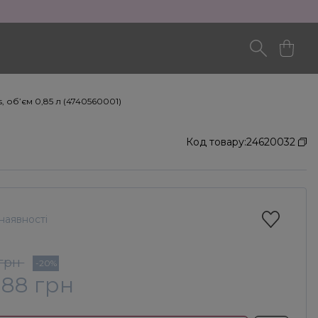
, об’єм 0,85 л (4740560001)
Код товару:
24620032
наявності
 грн
-20%
088 грн