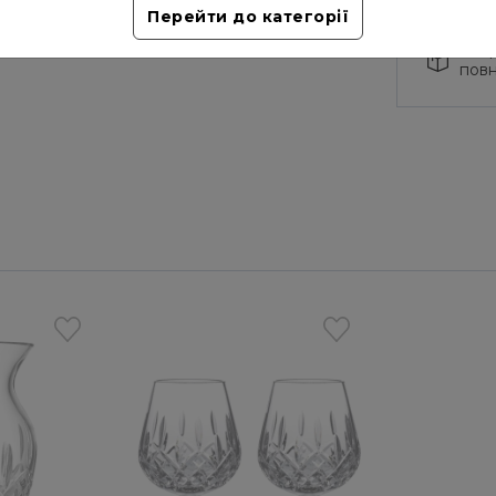
покупк
Перейти до категорії
Ми д
повн