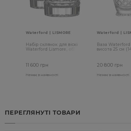
Waterford
LISMORE
Waterford
LI
Набір склянок для віскі
Ваза Waterford
Waterford Lismore, об'єм
висота 25 см (1
0,34 л, 2 шт (1058536)
11 600 грн
20 800 грн
Немає в наявності
Немає в наявності
ПЕРЕГЛЯНУТІ ТОВАРИ