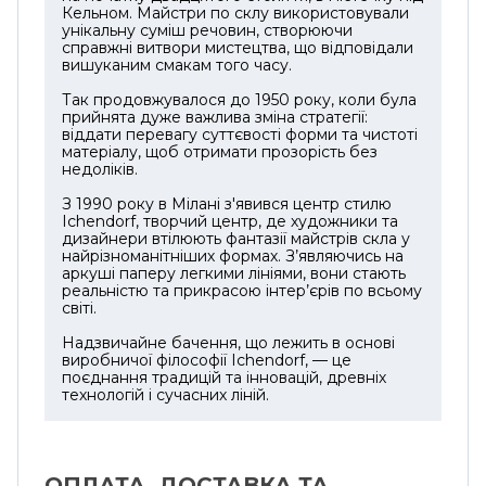
Кельном. Майстри по склу використовували
унікальну суміш речовин, створюючи
справжні витвори мистецтва, що відповідали
вишуканим смакам того часу.
Так продовжувалося до 1950 року, коли була
прийнята дуже важлива зміна стратегії:
віддати перевагу суттєвості форми та чистоті
матеріалу, щоб отримати прозорість без
недоліків.
З 1990 року в Мілані з'явився центр стилю
Ichendorf, творчий центр, де художники та
дизайнери втілюють фантазії майстрів скла у
найрізноманітніших формах. З’являючись на
аркуші паперу легкими лініями, вони стають
реальністю та прикрасою інтер’єрів по всьому
світі.
Надзвичайне бачення, що лежить в основі
виробничої філософії Ichendorf, — це
поєднання традицій та інновацій, древніх
технологій і сучасних ліній.
ОПЛАТА, ДОСТАВКА ТА