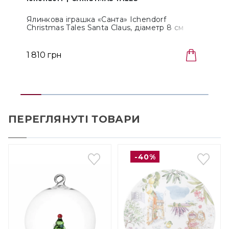
Ялинкова іграшка «Санта» Ichendorf
С
Christmas Tales Santa Claus, діаметр 8 см
T
(0935209525)
1 810 грн
ПЕРЕГЛЯНУТІ ТОВАРИ
-40%