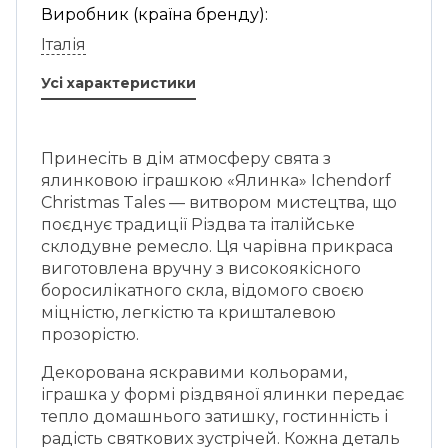
Виробник (країна бренду):
Італія
Усі характеристики
Принесіть в дім атмосферу свята з
ялинковою іграшкою «Ялинка» Ichendorf
Christmas Tales — витвором мистецтва, що
поєднує традиції Різдва та італійське
склодувне ремесло. Ця чарівна прикраса
виготовлена вручну з високоякісного
боросилікатного скла, відомого своєю
міцністю, легкістю та кришталевою
прозорістю.
Декорована яскравими кольорами,
іграшка у формі різдвяної ялинки передає
тепло домашнього затишку, гостинність і
радість святкових зустрічей. Кожна деталь