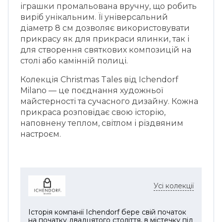
іграшки промальована вручну, що робить
виріб унікальним. Її універсальний
діаметр 8 см дозволяє використовувати
прикрасу як для прикраси ялинки, так і
для створення святкових композицій на
столі або камінній полиці.
Колекція Christmas Tales від Ichendorf
Milano — це поєднання художньої
майстерності та сучасного дизайну. Кожна
прикраса розповідає свою історію,
наповнену теплом, світлом і різдвяним
настроєм.
Усі колекції
Історія компанії Ichendorf бере свій початок
на початку двадцятого століття, в містечку під