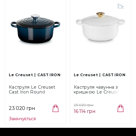
Le Creuset
CAST IRON
Le Creuset
CAST IRON
Каструля Le Creuset
Каструля чавунна з
Cast Iron Round
кришкою Le Creuset
Casserole Nuit, об'єм
Cast Iron White, об'єм
2,4 л, діаметр 20 см
2,4 л, діаметр 20 см
23 020 грн
(21177201294475)
(21177200101441)
23 020 грн
16 114 грн
Закінчується