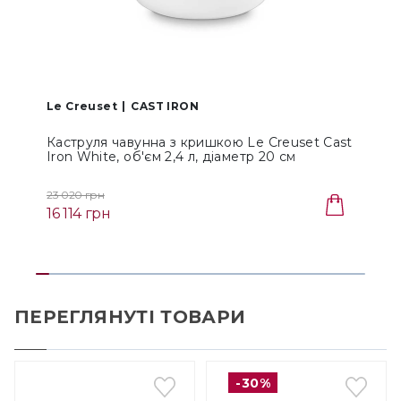
Le Creuset
CAST IRON
L
Каструля чавунна з кришкою Le Creuset Cast
Iron White, об'єм 2,4 л, діаметр 20 см
I
(21177200101441)
23 020 грн
2
16 114 грн
1
ПЕРЕГЛЯНУТІ ТОВАРИ
-30%