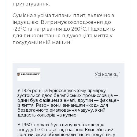
приготування.
Сумісна з усіма типами плит, включно з
індукцією. Витримує охолодження до
-23°C та нагрівання до 260°C. Підходить
для використання в духовці та миття у
посудомийній машині.
Усі колекції
У 1925 році на Брюссельському ярмарку
зустрілися двоє бельгійських промисловців —
один був фахівцем з емалі, другий — фахівцем
із лиття. Разом вони винайшли «код» для
бездоганного емалювання чавуну, який
додасть кольорів на кухню.
У 1960-х роках була випущена колекція
посуду Le Creuset під назвою Єлисейський
жовтий, який обожнювали тисячі покупців, у