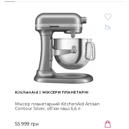
KitchenAid
МІКСЕРИ ПЛАНЕТАРНІ
K
Міксер планетарний KitchenAid Artisan
М
Contour Silver, об'єм чаші 6,6 л
С
(5KSM70SHXECU)
55 999 грн