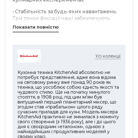
• Стабільність за будь-яких навантажень.
Три точки фіксації чаші забезпечують
неперевершену стійкість під час роботи.
Показати повністю
Також вам не потрібно хвилюватися про
безпеку при замішуванні дуже густого тіста
або інших «складних» завдань, міксер
KitchenAid подбає про все!
Усі колекції
• Інтелектуальна технологія захисту. Міксер
обладнаний захистом від перегріву, що
Кухонна техніка KitchenAid абсолютно не
гарантує автоматичне вимкнення в разі
потребує представлення, адже вона відома
на світовому ринку вже понад 90 років як
занадто високої температури. Ви можете
техніка, що уособлює собою єдність якості та
бути впевнені в його тривалій службі та
чудового стилю. Ще на початку минулого
століття, в 1908 році, під цим ім'ям був
ефективності.
випущений перший планетарний міксер, що
згодом став «прабатьком» цілого ряду
• Вишуканий дизайн. Новий KitchenAid
сучасних приладів для кухні. Модель міксера
Artisan 6,6 л має елегантний і стильний
KitchenAid практично не змінилася з моменту
свого створення (з 1936 року), але і до цього
вигляд з міцним металевим кріпленням,
дня є своєрідним «еталоном», однією з
м'якою ручкою і вишуканими деталями.
найнадійніших і продуктивних моделей у
Справжня прикраса вашої кухні!
своєму класі.