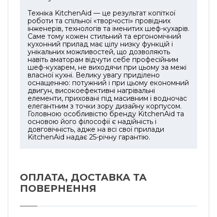
Техніка KitchenAid — це результат копіткої
• Бездоганний результат. Завдяки своїй
роботи та спільної «творчості» провідних
інтелектуальній системі швидкості, міксер
інженерів, технологів та іменитих шеф-кухарів.
Саме тому кожен стильний та ергономічний
забезпечить чудовий результат за будь-
кухонний прилад має цілу низку функцій і
якого кулінарного завдання. А унікальний
унікальних можливостей, що дозволяють
планетарний спосіб перемішування
навіть аматорам відчути себе професійним
шеф-кухарем, не виходячи при цьому за межі
впорається з будь-якими інгредієнтами,
власної кухні. Велику увагу приділено
доводячи їх до ідеальної консистенції.
оснащенню: потужний і при цьому економний
двигун, високоефективні нагрівальні
елементи, приховані під масивним і водночас
елегантним з точки зору дизайну корпусом.
Головною особливістю бренду KitchenAid та
основою його філософії є ​​надійність і
довговічність, адже на всі свої прилади
KitchenAid надає 25-річну гарантію.
ОПЛАТА, ДОСТАВКА ТА
ПОВЕРНЕННЯ