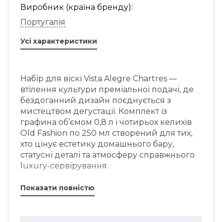
Виробник (країна бренду):
Португалія
Усі характеристики
Набір для віскі Vista Alegre Chartres —
втілення культури преміальної подачі, де
бездоганний дизайн поєднується з
мистецтвом дегустації. Комплект із
графина об’ємом 0,8 л і чотирьох келихів
Old Fashion по 250 мл створений для тих,
хто цінує естетику домашнього бару,
статусні деталі та атмосферу справжнього
luxury-сервірування.
Колекція Chartres виготовлена вручну з
Показати повністю
30% вмістом високоякісного кришталю, що
забезпечує виняткову прозорість,
глибокий блиск і розкішну гру світла.