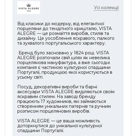
Скульптурний графин із витонченим
Усі колекції
корком допомагає зберегти багатство
ароматів віскі, бурбону чи авторських
коктейлів, а келихи з масивним дном
Від класики до модерну, від елегантної
порцеляни до тендітного кришталю, VISTA
ідеально лежать у руці, створюючи
ALEGRE — це розмаїття виробів, стилів та
відчуття балансу та преміальної ваги.
дизайну. Це уособлення яскравого, палкого
та зухвалого португальського характеру.
Дизайн Джеральда Гулотти поєднує
Бренд було засновано у 1824 році. VISTA
архітектурну чіткість форм із сучасною
ALEGRE розпочали свій шлях як невелика
елегантністю. Продумані пропорції
порцелянова мануфактура, а вже сьогодні
компанія є частиною культурної спадщини
сприяють м’якому розкриттю смакових
Португалії, продукцією якої користуються в
нот, дозволяючи напою звучати глибше та
усьому світі.
благородніше. Набір гармонійно
Посуд, декоративні вироби та барні
доповнює як класичні інтер’єри, так і
аксесуари VISTA ALEGRE виділяються своїм
сучасні барні простори.
яскравим стилем. На заводі бренду
працюють 17 художників, які займаються
створенням унікальних патернів та ручним
Vista Alegre Chartres — не просто комплект
розписом порцелянових виробів.
для віскі, а елемент статусу, створений для
особливих моментів, вишуканих вечорів і
VISTA ALEGRE — це ваша можливість
доторкнутися до унікальної культурної
розкішних подарунків. Для збереження
спадщини Португалії.
бездоганного блиску рекомендується