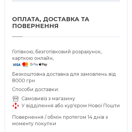
делікатний догляд і короткі цикли миття
при низьких температурах в
посудомийній машині.
ОПЛАТА, ДОСТАВКА ТА
ПОВЕРНЕННЯ
Готівкою, безготівковий розрахунок,
карткою онлайн,
Безкоштовна доставка для замовлень від
8000 грн
Способи доставки:
Cамовивіз з магазину
У відділення або кур'єром Нової Пошти
Повернення / обмін протягом 14 днів з
моменту покупки