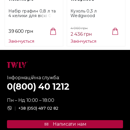
Набір графин 0,8 л та
Кухоль 0,3 л
4 келихи для віскі 0,25
Wedgwood
л Vista Alegre Chartres,
Renaissance Grey
5 пр (48000315)
White/Gold (1065327)
4 060 грн
39 600 грн
2 436 грн
Закінчується
Закінчується
Інформаційна служба:
0(800) 40 1212
Пн – Нд 10:00 – 18:00
|
+38 (050) 497 02 82
Написати нам