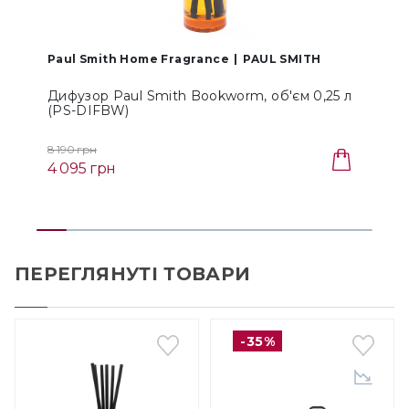
Paul Smith Home Fragrance
PAUL SMITH
P
Дифузор Paul Smith Bookworm, об'єм 0,25 л
Д
(PS-DIFBW)
8 190 грн
8
4 095 грн
4
ПЕРЕГЛЯНУТІ ТОВАРИ
-35%