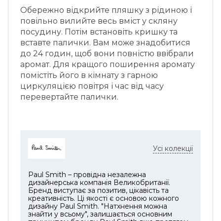
Обережно відкрийте пляшку з рідиною і
повільно вилийте весь вміст у скляну
посудину. Потім встановіть кришку та
вставте палички. Вам може знадобитися
до 24 годин, щоб вони повністю ввібрали
аромат. Для кращого поширення аромату
помістіть його в кімнату з гарною
циркуляцією повітря і час від часу
перевертайте палички.
Усі колекції
Paul Smith – провідна незалежна
дизайнерська компанія Великобританії.
Бренд виступає за позитив, цікавість та
креативність. Ці якості є основою кожного
дизайну Paul Smith. "Натхнення можна
знайти у всьому", залишається основним