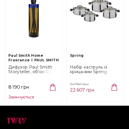
Paul Smith Home
Spring
Fragrance
PAUL SMITH
Дифузор Paul Smith
Набір каструль із
Storyteller, об'єм 0,25 л
кришками Spring
(PS-DIFST)
FUSION2+, 4 шт (03
8585 06 04)
34 780 грн
8 190 грн
22 607 грн
Закінчується