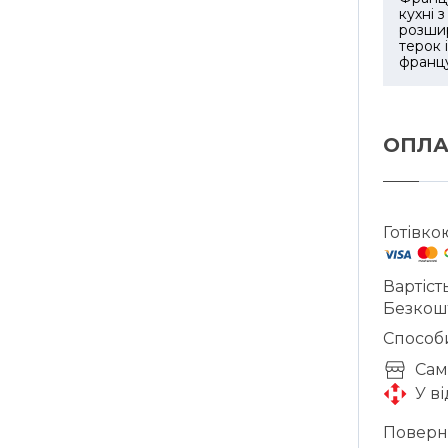
кухні 
розшир
терок 
франц
ОПЛА
Готівко
Вартіст
Безкош
Способ
Cам
У в
Поверне