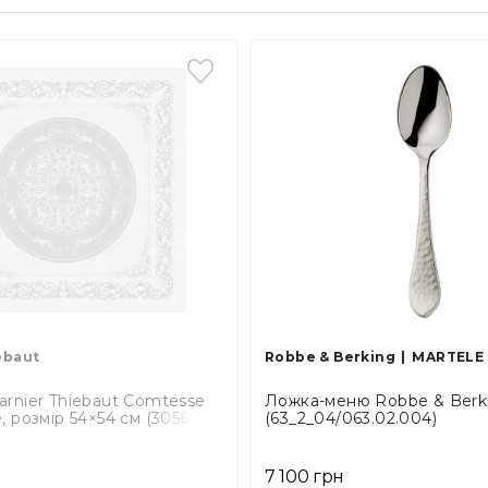
ebaut
Robbe & Berking
MARTELE
arnier Thiebaut Comtesse
Ложка-меню Robbe & Berki
, розмір 54×54 см (30569)
(63_2_04/063.02.004)
7 100 грн