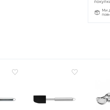
покупк
Ми д
повн