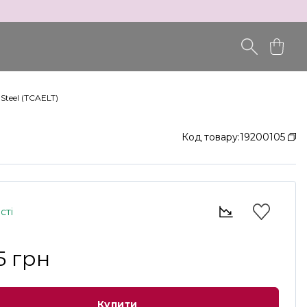
teel (TCAELT)
Код товару:
19200105
сті
5 грн
Купити