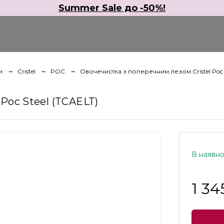
Summer Sale до -50%!
и
Cristel
POC
Овочечистка з поперечним лезом Cristel Poc S
Poc Steel (TCAELT)
В наявно
1 34