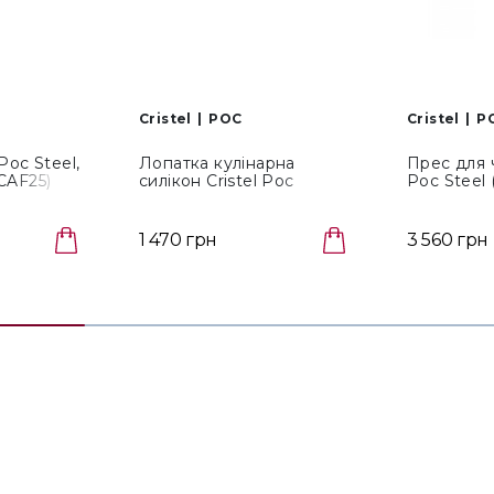
Cristel
POC
Cristel
P
Poc Steel,
Лопатка кулінарна
Прес для ч
CAF25)
силікон Cristel Poc
Poc Steel
Black/Silver (TCALPS)
1 470 грн
3 560 грн