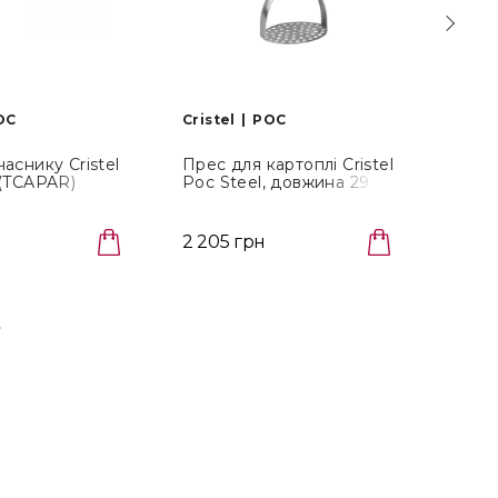
OC
Cristel
POC
Criste
аснику Cristel
Прес для картоплі Cristel
Ніж д
 (TCAPAR)
Poc Steel, довжина 29 см
POC,
(TCAPP)
(TCA
1 470 
2 205 грн
1 029