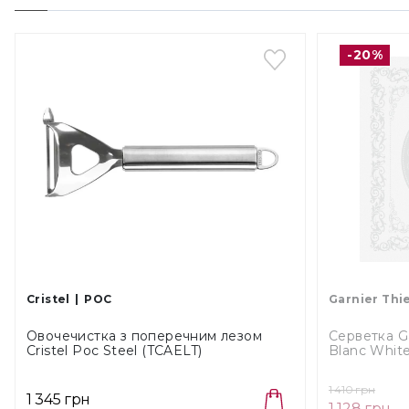
-20%
Cristel
POC
Garnier Thi
Овочечистка з поперечним лезом
Серветка G
Cristel Poc Steel (TCAELT)
Blanc White
1 410 грн
1 345 грн
1 128 грн