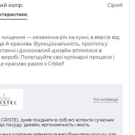
ий колір:
Сірий
актеристики
 чищення — незамінна річ на кухні, а версія від
 ще й красива. Функціональність, простота у
танні і досконалий дизайн втілилися в
виробі. Полегшуйте свої кулінарні процеси і
це красиво разом з Cristel!
Усі колекції
CRISTEL зумів поєднати в собі всі аспекти сучасних
до посуду: дизайн, ергономічність і якість.
зька компанія займається виробництвом посуду для