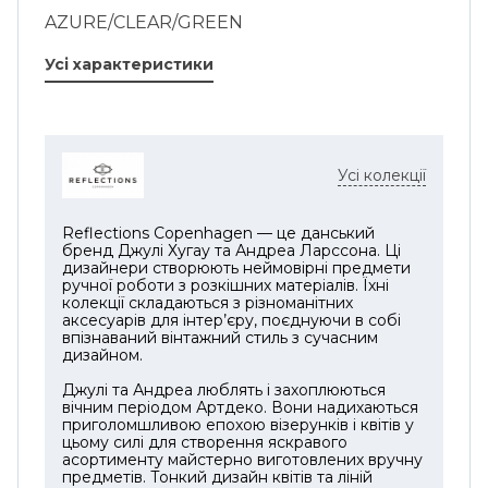
AZURE/CLEAR/GREEN
Усі характеристики
Усі колекції
Reflections Copenhagen — це данський
бренд Джулі Хугау та Андреа Ларссона. Ці
дизайнери створюють неймовірні предмети
ручної роботи з розкішних матеріалів. Їхні
колекції складаються з різноманітних
аксесуарів для інтер’єру, поєднуючи в собі
впізнаваний вінтажний стиль з сучасним
дизайном.
Джулі та Андреа люблять і захоплюються
вічним періодом Артдеко. Вони надихаються
приголомшливою епохою візерунків і квітів у
цьому силі для створення яскравого
асортименту майстерно виготовлених вручну
предметів. Тонкий дизайн квітів та ліній