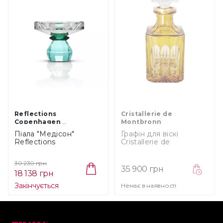
Reflections
Cristallerie de
Copenhagen
Montbronn
BOWLS&TRAYS
Піала "Медісон"
Графін для віскі
Reflections
Cristallerie de
Copenhagen (0404)
Montbronn Traviata
Amber, об'єм 0,75 л
30 230 грн
(196320-OC-OR)
35 900 грн
18 138 грн
Закінчується
Немає в наявності