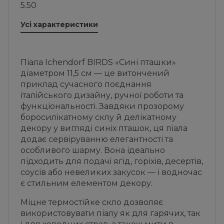
5.50
Усі характеристики
Піала Ichendorf BIRDS «Сині пташки»
діаметром 11,5 см — це витончений
приклад сучасного поєднання
італійського дизайну, ручної роботи та
функціональності. Завдяки прозорому
боросилікатному склу й делікатному
декору у вигляді синіх пташок, ця піала
додає сервіруванню елегантності та
особливого шарму. Вона ідеально
підходить для подачі ягід, горіхів, десертів,
соусів або невеликих закусок — і водночас
є стильним елементом декору.
Міцне термостійке скло дозволяє
використовувати піалу як для гарячих, так