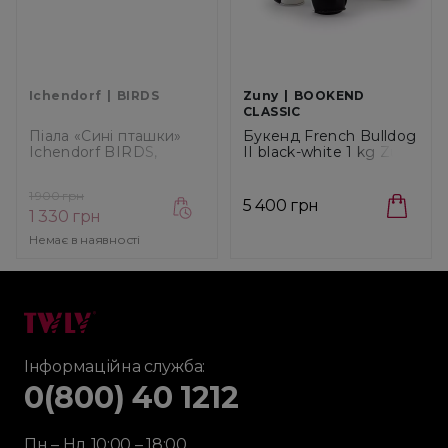
Ichendorf
BIRDS
Zuny
BOOKEND
CLASSIC
Піала «Сині пташки»
Букенд French Bulldog
Ichendorf BIRDS,
II black-white 1 kg Zuny
діаметр 11,5 см
Classic (ZCBV0161-
(09352238)
0201)
1 900 грн
5 400 грн
1 330 грн
Немає в наявності
Інформаційна служба:
0(800) 40 1212
Пн – Нд 10:00 – 18:00