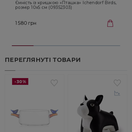
Ємність із кришкою «Пташка» Ichendorf Birds,
розмір 10х5 см (09352303)
о
1
1 580 грн
З
ПЕРЕГЛЯНУТІ ТОВАРИ
-30%