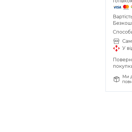
Готівко
Вартіст
Безкош
Способ
Cам
У в
Поверне
покупк
Ми д
повн