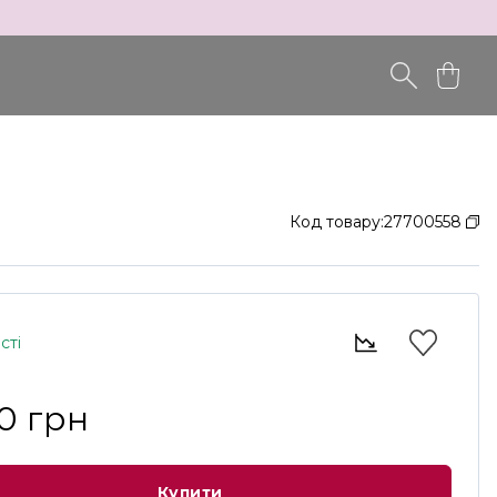
Код товару:
27700558
сті
0 грн
Купити