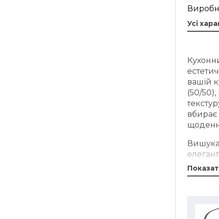
Виробни
Усі хар
Кухонни
естетич
вашій к
(50/50)
текстур
вбирає 
щоденн
Вишука
елегант
мотиви 
Показат
синьо-б
рушник
прикраш
елегант