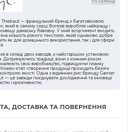
Усі колекції
а легко очищується: рушник для кухні можна
 машинці при температурі 40°C, сушити в
ній машині при середньому нагріванні та
r Thiebaut — французький бренд з багатовіковою
ти при високій температурі. Він не підлягає
єю, який в самому серці Вогезів виробляє найкращу і
ванню, проте зберігає насиченість кольорів
сивішу дамаську бавовну. У їхній асортимент входить
зна кількість різного текстилю, який однаково добре
після багаторазового прання. Натуральне
ить як для домашнього використання, так і для сфери
о може дати до 5% усадки після першого
a.
— це типова властивість якісного кухонного
ія в складі двох заводів, є найстарішою установою
ю.
в. Дотримуючись традиції, вони з кожним роком
оналюють своє виробництво, підвищуючи планку
. Кожен етап створення продукції проходить безлічі
 контролю якості. Одна з відмінних рис бренду Garnier
ut — це завжди поєднувати дослідження та інновації
чістю і креативністю.
ТА, ДОСТАВКА ТА ПОВЕРНЕННЯ