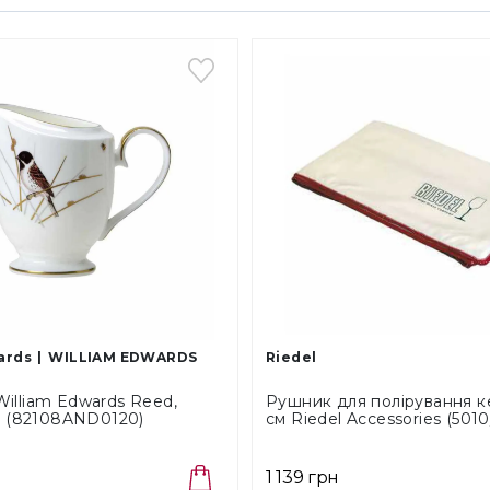
ards
WILLIAM EDWARDS
Riedel
illiam Edwards Reed,
Рушник для полірування ке
 л (82108AND0120)
см Riedel Accessories (5010
1 139 грн