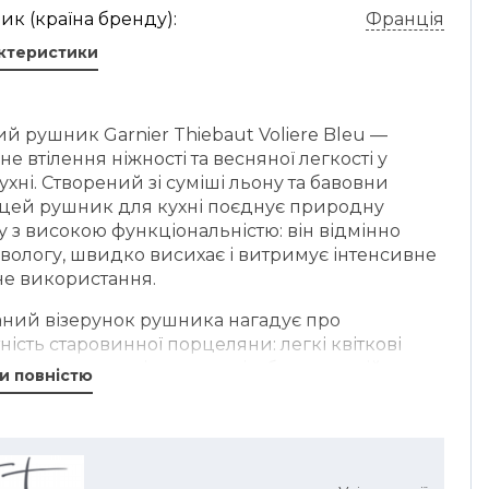
к (країна бренду):
Франція
актеристики
й рушник Garnier Thiebaut Voliere Bleu —
не втілення ніжності та весняної легкості у
ухні. Створений зі суміші льону та бавовни
, цей рушник для кухні поєднує природну
у з високою функціональністю: він відмінно
вологу, швидко висихає і витримує інтенсивне
е використання.
ний візерунок рушника нагадує про
ність старовинної порцеляни: легкі квіткові
та силуети птахів виконані в благородній
и повністю
ілій палітрі. Завдяки цим деталям кухонний
 не лише виконує практичну функцію, а й
ає інтер'єр, додаючи йому затишку та
ності.