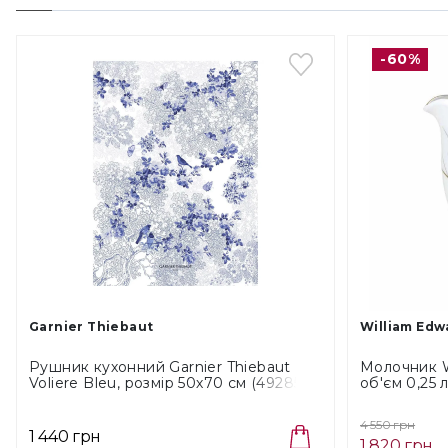
-60%
Garnier Thiebaut
William Edw
Рушник кухонний Garnier Thiebaut
Молочник W
Voliere Bleu, розмір 50х70 см (49285)
об'єм 0,25
4 550 грн
1 440 грн
1 820 грн