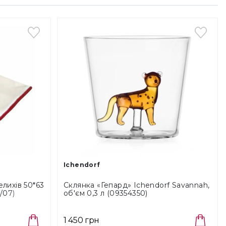
Ichendorf
лихів 50*63
Склянка «Гепард» Ichendorf Savannah,
/07)
об'єм 0,3 л (09354350)
1 450 грн