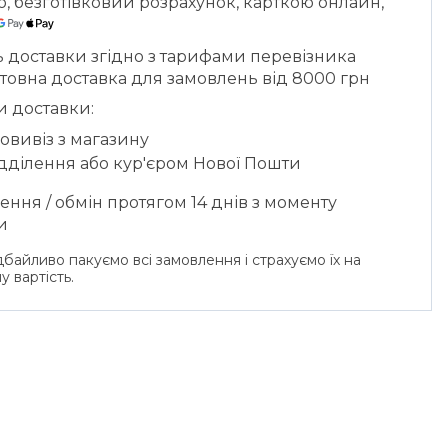
ю, безготівковий розрахунок, карткою онлайн,
ь доставки згідно з тарифами перевізника
товна доставка для замовлень від 8000 грн
и доставки:
овивіз з магазину
ідділення або кур'єром Нової Пошти
ння / обмін протягом 14 днів з моменту
и
байливо пакуємо всі замовлення і страхуємо їх на
у вартість.