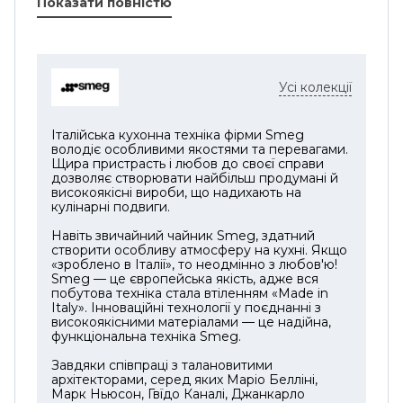
Показати повністю
Сенсорний дисплей керування для
зручного вибору різних
функцій.Встановіть функції "Мета" та
"Таймер", щоб не турбуватися про
Усі колекції
готування! Гаряча панель повідомить вам
про досягнення заданої температури та
часу.
Італійська кухонна техніка фірми Smeg
володіє особливими якостями та перевагами.
Щира пристрасть і любов до своєї справи
Легко експериментуйте з різними
дозволяє створювати найбільш продумані й
стравами, використовуючи програми
високоякісні вироби, що надихають на
кулінарні подвиги.
"Барбекю" для овочів, риби та м'яса та
"Смаження" для свіжих, заморожених та
Навіть звичайний чайник Smeg, здатний
солодких продуктів.
створити особливу атмосферу на кухні. Якщо
«зроблено в Італії», то неодмінно з любов'ю!
Smeg — це європейська якість, адже вся
Функція підтримки тепла для збереження
побутова техніка стала втіленням «Made in
теплих страв. Дев'ять рівнів потужностей.
Italy». Інноваційні технології у поєднанні з
високоякісними матеріалами — це надійна,
Поставляється з термощупом у чохлі та
функціональна техніка Smeg.
затискачем для кріплення до каструль та
Завдяки співпраці з талановитими
сковорідок.
архітекторами, серед яких Маріо Белліні,
Марк Ньюсон, Гвїдо Каналі, Джанкарло