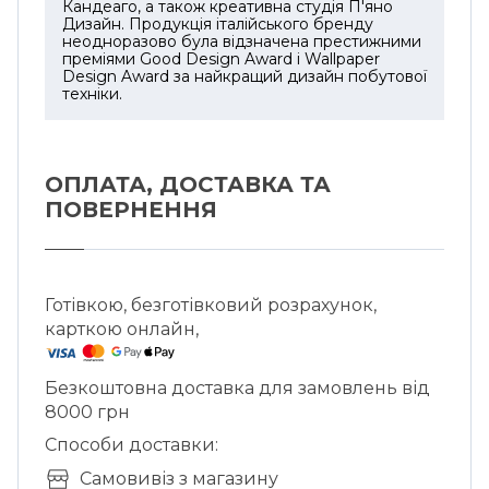
Кандеаго, а також креативна студія П'яно
• Частота струму: 50/60 Гц
Дизайн. Продукція італійського бренду
неодноразово була відзначена престижними
• Максимальна потужність: (Рівень 9) 1.45
преміями Good Design Award і Wallpaper
кВт
Design Award за найкращий дизайн побутової
техніки.
• Налаштування таймера: До 99 хвилин
• Налаштування температури: 40–99°C (із
зовнішнім датчиком)
ОПЛАТА, ДОСТАВКА ТА
ПОВЕРНЕННЯ
• Функція BOOST: Так
• Попередньо встановлені програми:
Підтримка тепла, барбекю, смаження
Готівкою, безготівковий розрахунок,
карткою онлайн,
• Кількість програм Функція барбекю - 3
• Кількість програм Функція смаження - 3
Безкоштовна доставка для замовлень від
8000 грн
• Функції з термощупом: Цільова
температура
Способи доставки:
• Функція паузи: Так
Cамовивіз з магазину