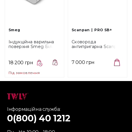
Smeg
Scanpan
PRO SB+
Індукційна варильна
Сковорода
поверхня Smeg Біла,
антипригарна Scanpan
розміри 31х41х54 см
Pro SB+, діаметр 24 см
(PIC01WHMEU)
(5002002403)
7 000 грн
18 200 грн
Під замовлення
Інформаційна служба:
0(800) 40 1212