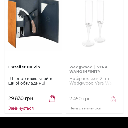
L'atelier Du Vin
Wedgwood
VERA
WANG INFINITY
Штопор важільний в
Набір келихів 2 шт
шкірі обкладинці
Wedgwood Vera Wang
L'atelier Du Vin
Infinity Giftware
NOMAD COLLECTION
(57005206117)
GOLD (095725-9)
29 830 грн
7 450 грн
Закінчується
Немає в наявності