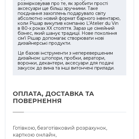
розмірковував про те, як зробити прості
аксесуари ще більш зручними. Таке
поєднання захоплень подарувало світу
абсолютно новий формат барного інвентарю,
коли Рішар викупив компанію L’Atelier du Vin
в 80-х роках XX століття. Зараз це сімейний
бізнес, який шанує традиції. Нове покоління
сім'ї Рішар допомагає створювати нові
дизайнерські продукти.
Це базові інструменти з неперевершеним
дизайном: штопори, пробки, аератори,
воронки, декантери, аксесуари для подачі
закусок до вина та інші витончені прилади.
ОПЛАТА, ДОСТАВКА ТА
ПОВЕРНЕННЯ
Готівкою, безготівковий розрахунок,
карткою онлайн,