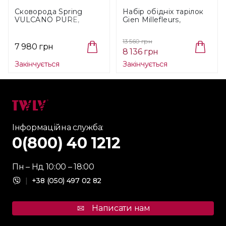
Сковорода Spring
Набір обідніх тарілок
VULCANO PURE,
Gien Millefleurs,
діаметр 28 см (14 8178
діаметр 27,4 см, 4 шт
60 28)
(1643B4A450)
13 560 грн
7 980 грн
8 136 грн
Закінчується
Закінчується
Інформаційна служба:
0(800) 40 1212
Пн – Нд 10:00 – 18:00
|
+38 (050) 497 02 82
Написати нам