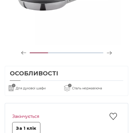
ОСОБЛИВОСТІ
i
i
Для духової шафи
Сталь нержавіюча
Закінчується
За 1 клiк