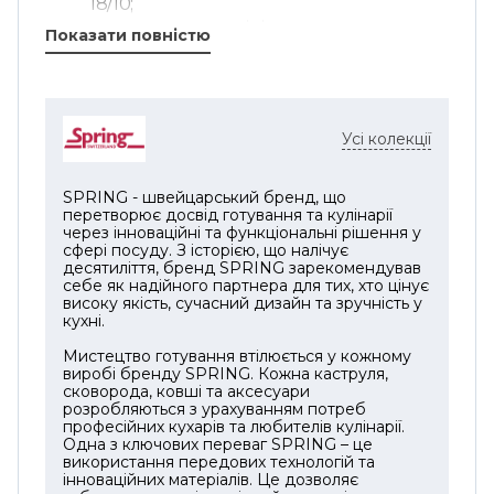
18/10;
тришарове алюмінієве серце.
Показати повністю
Завдяки цьому забезпечується
оптимальний розподіл тепла по всій
поверхні, що дозволяє рівномірно
Усі колекції
смажити їжу та навіть не думати про те, що
щось може підгоріти.
SPRING - швейцарський бренд, що
Двошарове антипригарне покриття на
перетворює досвід готування та кулінарії
мінеральній основі дозволяє не просто з
через інноваційні та функціональні рішення у
сфері посуду. З історією, що налічує
легкістю та комфортом готувати страви, а й
десятиліття, бренд SPRING зарекомендував
майже не використовувати олію для
себе як надійного партнера для тих, хто цінує
високу якість, сучасний дизайн та зручність у
обсмажування, а значить — робити їх
кухні.
максимально корисними для здоров'я.
Spring VULCANO PURE також не містить у
Мистецтво готування втілюється у кожному
виробі бренду SPRING. Кожна каструля,
своєму складі PFAS — шкідливих речовин,
сковорода, ковші та аксесуари
які можуть потрапити у їжу.
розробляються з урахуванням потреб
професійних кухарів та любителів кулінарії.
Надзвичайна універсальність цієї
Одна з ключових переваг SPRING – це
використання передових технологій та
сковороди дозволяє використовувати її на
інноваційних матеріалів. Це дозволяє
будь-яких типах плит, включаючи