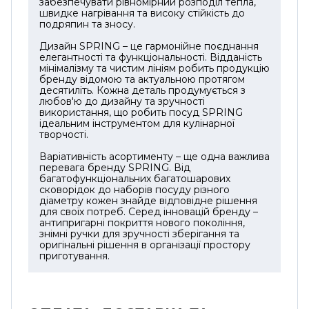
забезпечувати рівномірний розподіл тепла,
швидке нагрівання та високу стійкість до
індукційні. Spring VULCANO PURE також
подряпин та зносу.
можна використовувати в духовці за
температури до 180°C, що робить її ще
Дизайн SPRING – це гармонійне поєднання
елегантності та функціональності. Відданість
зручнішою для різноманітних кулінарних
мінімалізму та чистим лініям робить продукцію
експериментів.
бренду відомою та актуальною протягом
десятиліть. Кожна деталь продумується з
Гарантія виробника — 5 років.
любов'ю до дизайну та зручності
використання, що робить посуд SPRING
ідеальним інструментом для кулінарної
творчості.
Варіативність асортименту – ще одна важлива
перевага бренду SPRING. Від
багатофункціональних багатошарових
сковорідок до наборів посуду різного
діаметру кожен знайде відповідне рішення
для своїх потреб. Серед інновацій бренду –
антипригарні покриття нового покоління,
знімні ручки для зручності зберігання та
оригінальні рішення в організації простору
приготування.