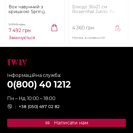
Вок чавунний з
Блюдо 36х21 см
кришкою Spring,
Rosenthal Junto Weiss
діаметр 35 см (16 9212
(10540-800001-12439)
06 35)
9 990 грн
4 360 грн
7 492 грн
Закінчується
Немає в наявності
Інформаційна служба:
0(800) 40 1212
Пн – Нд 10:00 – 18:00
|
+38 (050) 497 02 82
Написати нам