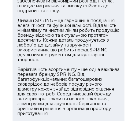
забезпечувати рівномірний розподіл тепла,
різних типів плит, зокрема індукційних і
швидке нагрівання та високу стійкість до
склокерамічних. У комплекті передбачені
подряпин та зносу.
бамбукові лопатки, палички, решітка для
Дизайн SPRING – це гармонійне поєднання
стікання та рецепти — усе, що потрібно для
елегантності та функціональності. Відданість
зручного старту з вок-стравами.
мінімалізму та чистим лініям робить продукцію
бренду відомою та актуальною протягом
Spring 35 см добре підходить для тих, хто
десятиліть. Кожна деталь продумується з
любов'ю до дизайну та зручності
хоче мати один великий і надійний посуд
використання, що робить посуд SPRING
для активного обсмажування, тушкування
ідеальним інструментом для кулінарної
творчості.
та подачі страв на стіл. Чавунна форма
виглядає ґрунтовно, довго тримає тепло й
Варіативність асортименту – ще одна важлива
дозволяє подавати готову страву без
перевага бренду SPRING. Від
багатофункціональних багатошарових
перекладання в інший посуд.
сковорідок до наборів посуду різного
діаметру кожен знайде відповідне рішення
для своїх потреб. Серед інновацій бренду –
антипригарні покриття нового покоління,
знімні ручки для зручності зберігання та
оригінальні рішення в організації простору
приготування.