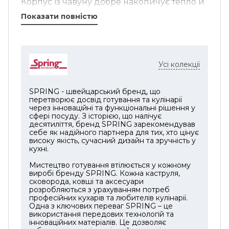
Корпус із чавуну добре накопичує тепло й
поступово передає його продуктам, тому
Показати повністю
інгредієнти швидко обсмажуються зовні та
зберігають соковитість усередині. Глибока
форма дає простір для перемішування, а
діаметр 35 см дозволяє готувати не одну
Усі колекції
порцію, а повноцінну страву для
сімейного обіду або вечері з гостями.
SPRING - швейцарський бренд, що
Скляна кришка розширює можливості
перетворює досвід готування та кулінарії
через інноваційні та функціональні рішення у
використання: у цьому воці можна не
сфері посуду. З історією, що налічує
лише швидко обсмажувати, а й тушкувати,
десятиліття, бренд SPRING зарекомендував
себе як надійного партнера для тих, хто цінує
томити, доводити страви до готовності
високу якість, сучасний дизайн та зручність у
після активного смаження. Це зручно для
кухні.
карі, рагу, овочів у соусі, рису з м’ясом або
Мистецтво готування втілюється у кожному
страв, які мають залишатися гарячими до
виробі бренду SPRING. Кожна каструля,
подачі.
сковорода, ковші та аксесуари
розробляються з урахуванням потреб
Емальована поверхня спрощує догляд і
професійних кухарів та любителів кулінарії.
Одна з ключових переваг SPRING – це
робить чавун практичнішим у щоденному
використання передових технологій та
використанні. Плоске дно підходить для
інноваційних матеріалів. Це дозволяє