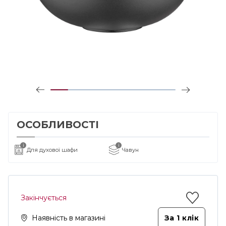
ОСОБЛИВОСТІ
i
i
Для духової шафи
Чавун
Закінчується
Наявність в магазині
За 1 клiк