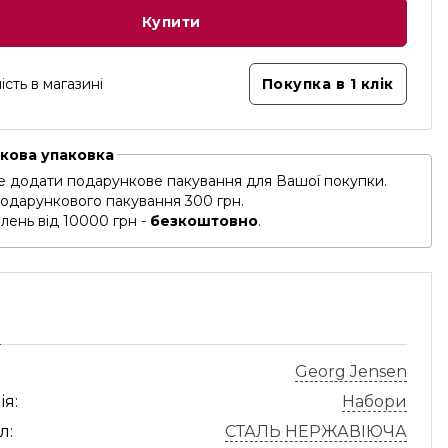
Купити
ість в магазині
Покупка в 1 клік
кова упаковка
 додати подарункове пакування для Вашої покупки.
подарункового пакування 300 грн.
лень від 10000 грн -
безкоштовно
.
С
Georg Jensen
ія:
Набори
л:
СТАЛЬ НЕРЖАВІЮЧА