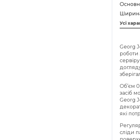
Основн
Ширина
Усі хар
Georg 
роботи 
сервіру
догляд
зберіга
Об’єм 0
засіб м
Georg J
декора
які пот
Регуля
сліди п
поверхн