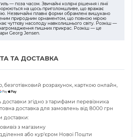
тиль — поза часом. Звичайні колірні рішення і лінії
ворюються на щось приголомшливе, що вражає
ію. Незвичайні плавні форми обрамлені вишукано
леним природним орнаментом, що повною мірою
ає чуттєву насолоду навколишнього світу. Розкіш —
нагромадження пишних прикрас. Розкіш — це
ари Georg Jensen.
ТА ТА ДОСТАВКА
ю, безготівковий розрахунок, карткою онлайн,
ь доставки згідно з тарифами перевізника
товна доставка для замовлень від 8000 грн
и доставки:
овивіз з магазину
ідділення або кур'єром Нової Пошти