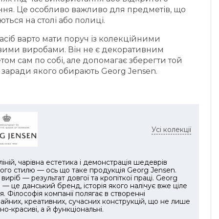
ння. Це особливо важливо для предметів, що
ться на столі або полиці.
асіб варто мати поруч із колекційними
вими виробами. Він не є декоративним
ом сам по собі, але допомагає зберегти той
 заради якого обирають Georg Jensen.
Усі колекції
 ліній, чарівна естетика і демонстрація шедеврів
ого стилю — ось що таке продукція Georg Jensen.
виріб — результат довгої та кропіткої праці. Georg
 — це данський бренд, історія якого налічує вже ціле
тя. Філософія компанії полягає в створенні
айних, креативних, сучасних конструкцій, що не лише
но-красиві, а й функціональні.