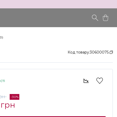
0)
Код товару:
30600075
сті
грн
-30%
 грн