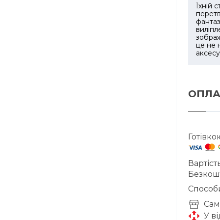
Їхній с
перет
фантаз
виліп
зображ
це не 
аксесу
ОПЛА
Готівко
Вартіст
Безкош
Способ
Cам
У в