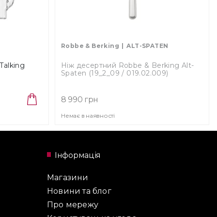
Robbe & Berking
ALT-SPATEN
Talking
Ніж десертний Robbe & Berking Alt-
)
Spaten (19_2_09 / 019.02.009)
8 990 грн
Немає в наявності
Інформація
Магазини
Новини та блог
Про мережу