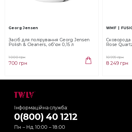
Georg Jensen
WMF
FUSI
Засіб для полірування Georg Jensen
Сковорода 
Polish & Cleaners, об'єм 0,15 л
Rose Quartz
(9840030)
5291)
1 000 грн
10 999 грн
700 грн
8 249 грн
Інформаційна служба:
0(800) 40 1212
Пн – Нд 10:00 – 18:00