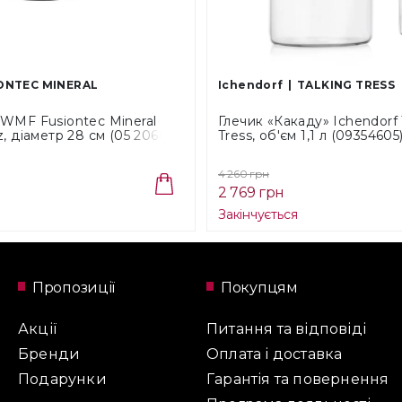
ONTEC MINERAL
Ichendorf
TALKING TRESS
WMF Fusiontec Mineral
Глечик «Какаду» Ichendorf 
, діаметр 28 см (05 2066
Tress, об'єм 1,1 л (09354605
4 260 грн
2 769 грн
Закінчується
Пропозиції
Покупцям
Акції
Питання та відповіді
Бренди
Оплата і доставка
Подарунки
Гарантія та повернення