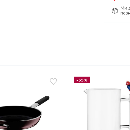
Ми д
повн
-35%