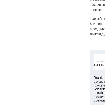
зберіга
залишаю
Такий з
метале
предмет
вигляд,
Грація
сучасн
Кожен 
Jensen
століт
незвич
розкіш