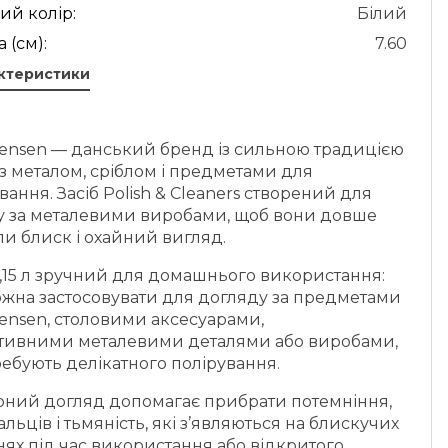
ий колір:
Білий
 (см):
7.60
актеристики
Jensen — данський бренд із сильною традицією
з металом, сріблом і предметами для
вання. Засіб Polish & Cleaners створений для
у за металевими виробами, щоб вони довше
ли блиск і охайний вигляд.
,15 л зручний для домашнього використання:
ожна застосовувати для догляду за предметами
ensen, столовими аксесуарами,
тивними металевими деталями або виробами,
ребують делікатного полірування.
рний догляд допомагає прибрати потемніння,
альців і тьмяність, які з’являються на блискучих
ях під час використання або відкритого