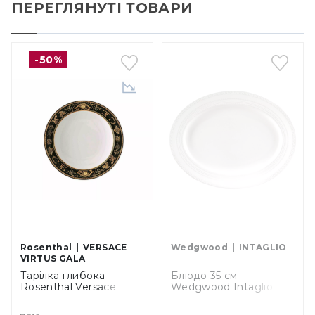
ПЕРЕГЛЯНУТІ ТОВАРИ
-50%
Rosenthal
VERSACE
Wedgwood
INTAGLIO
VIRTUS GALA
Тарілка глибока
Блюдо 35 см
Rosenthal Versace
Wedgwood Intaglio
Virtus Gala Black,
(5C104005106)
діаметр 22 см (19335-