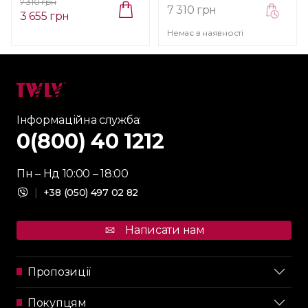
7 310 грн
403729-10322)
7 310 грн
3 655 грн
Немає в наявності
Інформаційна служба:
0(800) 40 1212
Пн – Нд 10:00 – 18:00
|
+38 (050) 497 02 82
Написати нам
Пропозиції
Покупцям