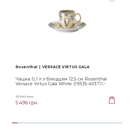
Rosenthal
VERSACE VIRTUS GALA
Чашка 0,1 л з блюдцем 12,5 см Rosenthal
Т
Versace Virtus Gala White (19335-403730-
W
14715)
13 740 грн
7
5 496 грн