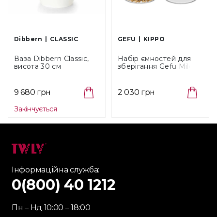
Dibbern
CLASSIC
GEFU
KIPPO
Ваза Dibbern Classic,
Набір ємностей для
висота 30 см
зберігання Gefu Milo,
(0830400000)
об'єм 1 л, 2 пр (33742)
9 680 грн
2 030 грн
Закінчується
Інформаційна служба:
0(800) 40 1212
Пн – Нд 10:00 – 18:00