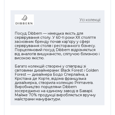
Усі колекції
Посуд Dibbern — німецька якість для
сервірування столу. У 60-ті роки XX століття
засновник бренду почав кар'єру у сфері
сервірування столів і ресторанного бізнесу.
Порцеляновий посуд Dibbern відрізняється
від аналогів вишуканістю, сліпучою білизною і
високою якістю.
Багато колекцій створені у співпраці зі
світовими дизайнерами: Black Forest і Golden
Forest — дизайнера Бодо Сперлайна, а
Крістіана де Корте, відома французька
дизайнерка, створила колекцію Primavera.
Виробництво порцеляни Dibbern
зосереджено на єдиному заводі в Баварії.
Майже 70% продукції виробляється вручну
майстрами мануфактури.