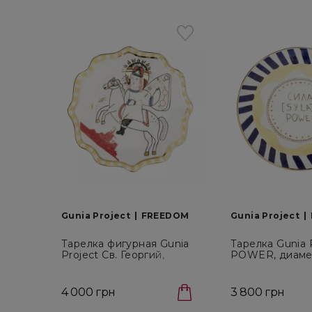
Gunia Project
FREEDOM
Gunia Project
Тарелка фигурная Gunia
Тарелка Gunia 
Project Св. Георгий,
POWER, диамет
диаметр 27 см (PL-003-
(PL-001-FD-32)
FD)
4 000 грн
3 800 грн