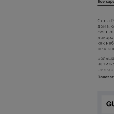
Все хар
Gunia 
дома, к
фолькл
декора
как неб
реальн
Больша
напитко
фильтр-
специя
Показат
на сто
тарелк
Назван
предмет
собств
использ