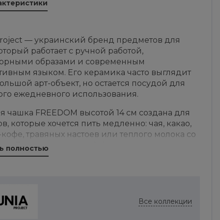
актеристики
Project — украинский бренд предметов для
оторый работает с ручной работой,
орными образами и современным
тивным языком. Его керамика часто выглядит
ольшой арт-объект, но остается посудой для
ого ежедневного использования.
я чашка FREEDOM высотой 14 см создана для
в, которые хочется пить медленно: чая, какао,
кофе, травяных настоев или теплого молока со
ми. Благодаря высокой форме чашка заметна
ь полностью
ле и хорошо держит композицию рядом с
ой, десертом или небольшой вазой.
ие FREEDOM задает эмоциональный характер
а. Это не нейтральная белая чашка, а вещь с
Все коллекции
енным настроением, которую можно
овать для утреннего ритуала, сезонной