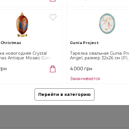
Наличн
Стоимо
Доставк
Способ
Cам
 Christmas
Gunia Project
В о
а новогодняя Crystal
Тарелка овальная Gunia Pr
mas Antique Mosaic Gold,
Angel, размер 32х26 см (P
Возврат
 12х6 см (AM005)
TG)
грн
4 000 грн
Мы б
полн
Заканчивается
Перейти в категорию