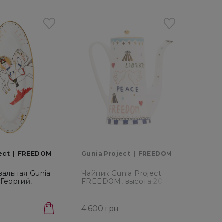
ect
FREEDOM
Gunia Project
FREEDOM
вальная Gunia
Чайник Gunia Project
.Георгий,
FREEDOM, высота 20 см
х22 см (PL-005-
(TP-001-FD)
4 600 грн