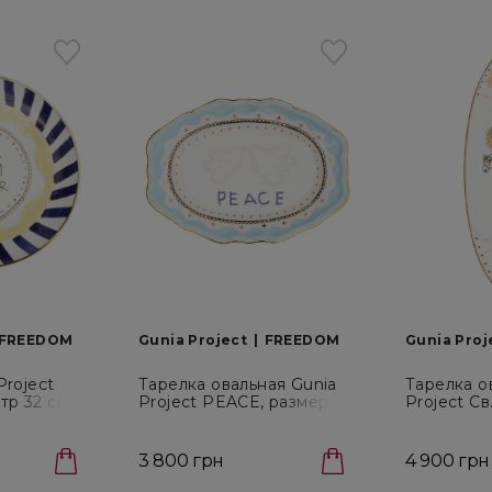
FREEDOM
Gunia Project
FREEDOM
Gunia Proj
Project
Тарелка овальная Gunia
Тарелка о
р 32 см
Project PEACE, размер
Project Св
33х24 см (PL-002-FD)
размер 55
FD)
3 800 грн
4 900 грн