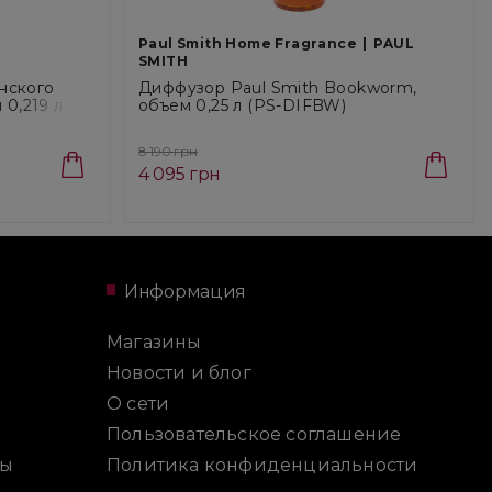
Paul Smith Home Fragrance
PAUL
SMITH
нского
Диффузор Paul Smith Bookworm,
0,219 л, 6
объем 0,25 л (PS-DIFBW)
8 190 грн
4 095 грн
Информация
Магазины
Новости и блог
О сети
Пользовательское соглашение
ты
Политика конфиденциальности