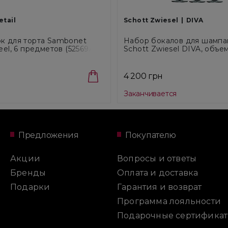
tail
Schott Zwiesel
DIVA
к для торта Sambonet
Набор бокалов для шампа
eel, 6 предметов (52569A55)
Schott Zwiesel DIVA, объем 
штук (104100_6шт)
4 200 грн
Заканчивается
Предложения
Покупателю
Акции
Вопросы и ответы
Бренды
Оплата и доставка
Подарки
Гарантия и возврат
Программа лояльности
Подарочные сертифика