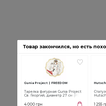
Товар закончился, но есть пох
Gunia Project
FREEDOM
Hutsch
Тарелка фигурная Gunia Project
Статуэ
Св. Георгий, диаметр 27 см (PL-
Hutsch
003-FD)
Dekori
726023
4 000 грн
1 255 