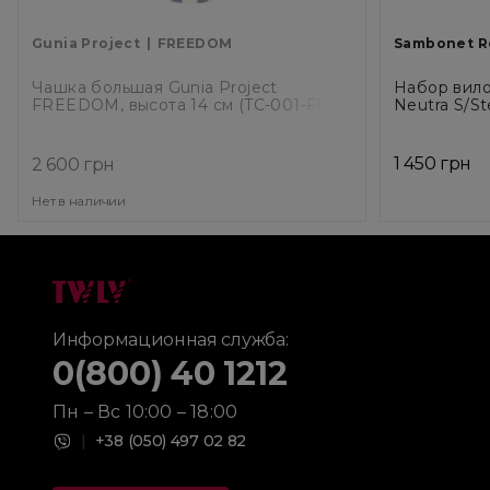
Gunia Project
FREEDOM
Sambonet Re
Чашка большая Gunia Project
Набор вило
FREEDOM, высота 14 см (TC-001-FD)
Neutra S/St
1 450 грн
2 600 грн
Нет в наличии
Информационная служба:
0(800) 40 1212
Пн – Вс 10:00 – 18:00
|
+38 (050) 497 02 82