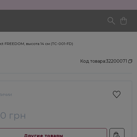
ct FREEDOM, высота 14 см (TC-001-FD)
Код товара:
32200071
личии
00 грн
Другие товары