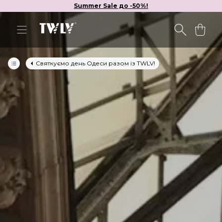
Summer Sale до -50%!
Святкуємо день Одеси разом із TWLV!