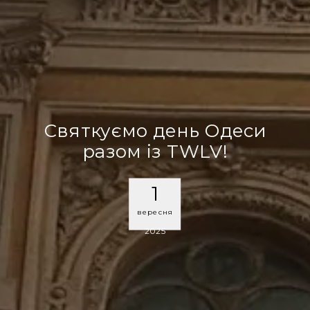
Святкуємо день Одеси
разом із TWLV!
1
вересня
2025