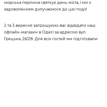
морська перлина святкує день міста, і ми з
задоволенням долучаємося до цієї події!
2 та 3 вересня запрошуємо вас відвідати наш
офлайн-магазин в Одесі за адресою вул.
Грецька, 26/28. Для всіх гостей ми підготували
невеликий подарунок: келих ігристого та
додаткові 10% знижки до дисконтних карт*.
Насолодитися ковтком прохолодного ігристого
вина, поніжитися у променях сонця та придбати
стильний посуд чи яскравий декор для дому —
ідеальний спосіб проводити літо, зустріти осінь
та відсвяткувати День свого улюбленого міста.