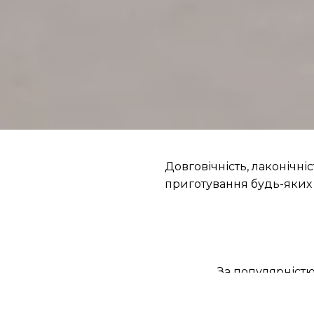
Довговічність, лаконічні
приготування будь-яких с
За популярніст
Товари з акціями
Акція (1)