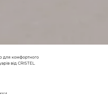
бно для комфортного
арів від CRISTEL.
ижки