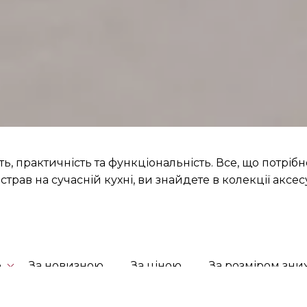
сть, практичність та функціональність. Все, що потрі
трав на сучасній кухні, ви знайдете в колекції аксесу
ю
За новизною
За ціною
За розміром зн