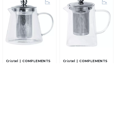
Cristel
COMPLEMENTS
Cristel
COMPLEMENTS
THEIERES
THEIERES
Чайник заварювальний
Чайник заварювальний
Cristel Compliments
Cristel Theieres
Theieres Oolong, об'єм
Transparentl, об'єм 0,8 л
1.2 л (TH120VO)
(TH08VR)
2 515 грн
2 205 грн