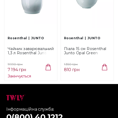
Rosenthal
JUNTO
Rosenthal
JUNTO
Чайник заварювальний
Піала 15 см Rosenthal
1,3 л Rosenthal Junto
Junto Opal Green
Opal Green (10540-
(10540-405204-15215)
405204-14230)
11 990 грн
1 350 грн
7 194 грн
810 грн
Закінчується
Інформаційна служба:
0(800) 40 1212