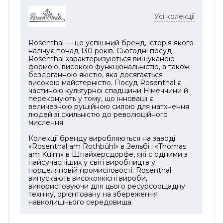
Усі колекції
Rosenthal — це успішний бренд, історія якого
налічує понад 130 років. Сьогодні посуд
Rosenthal характеризуються вишуканою
формою, високою функціональністю, а також
бездоганною якістю, яка досягається
високою майстерністю. Посуд Rosenthal є
частиною культурної спадщини Німеччини й
переконують у тому, що інновації є
величезною рушійною силою для натхнення
людей зі схильністю до революційного
мислення.
Колекції бренду виробляються на заводі
«Rosenthal am Rothbühl» в Зельбі і «Thomas
am Kulm» в Шпайхерсдорфе, які є одними з
найсучасніших у світі виробництв у
порцеляновій промисловості. Rosenthal
випускають високоякісні вироби,
використовуючи для цього ресурсоощадну
техніку, орієнтовану на збереження
навколишнього середовища.