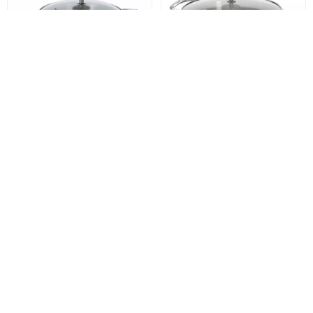
De Buyer
MILADY
De Buyer
MILADY
Каструля з кришкою de
Каструля з кришкою de
Buyer Milady, об'єм 3 л
Buyer Milady, об'єм 5,4 л
(3427.20)
(3427.24)
9 610 грн
11 875 грн