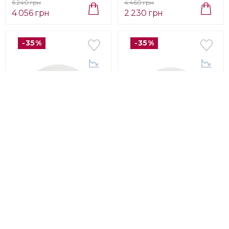
6 240 грн
4 460 грн
4 056 грн
2 230 грн
-35%
-35%
Dibbern
GOLDEN
Dibbern
GOLDEN
FOREST
FOREST
Тарілка обідня Dibbern
Тарілка обідня Dibbern
Golden Forest, діаметр
Golden Forest, діаметр
28 см (0302807200)
26 см (03026072 00)