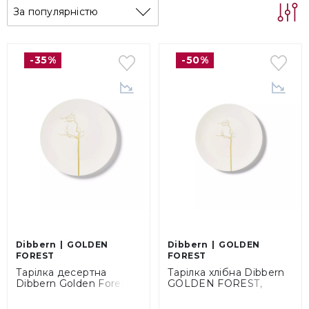
За популярністю
-35%
-50%
Dibbern
GOLDEN
Dibbern
GOLDEN
FOREST
FOREST
Тарілка десертна
Тарілка хлібна Dibbern
Dibbern Golden Forest,
GOLDEN FOREST,
діаметр 21 см (03 021
діаметр 16 см
072 00)
(03016072 00)