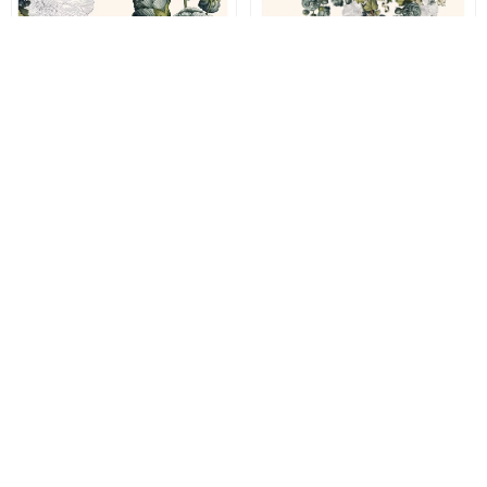
Garnier Thiebaut
Garnier Thiebaut
GIARDINO
GIARDINO
Серветка Garnier
Скатертина Garnier
Thiebaut Giardino
Thiebaut Giardino
Naturel, розмір 45х45 см
Naturel, розмір 155х260
(41114)
см (48550)
1 160 грн
14 350 грн
754 грн
9 327 грн