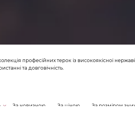
лекція професійних терок із високоякісної нержаві
истанні та довговічність.
ю
За новизною
За ціною
За розміром зн
-30%