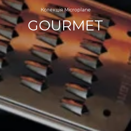
Колекція Microplane
GOURMET