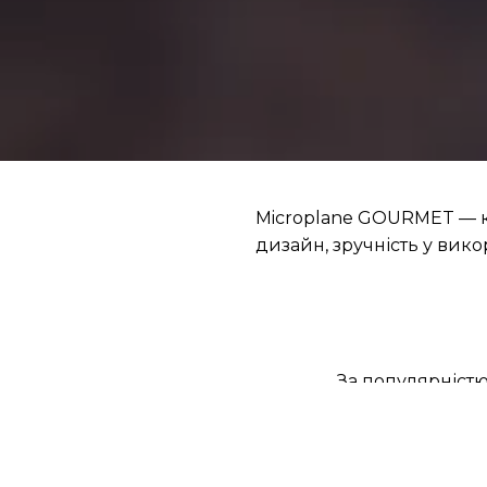
Microplane GOURMET — ко
дизайн, зручність у викор
За популярніст
Товари з акціями
Акція (2)
Ціна, грн