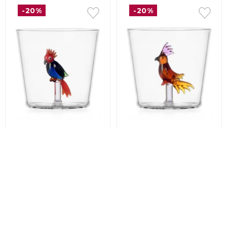
-20%
-20%
Ichendorf
TALKING
Ichendorf
TALKING
TRESS
TRESS
Склянка «Різнобарвний
Склянка «Бурштиновий
какаду» Ichendorf
папуга» Ichendorf
Talking Tress, об'єм 0,3
Talking Tress, об'єм 0,3
л (09354612)
л (09354608)
1 450 грн
1 450 грн
1 160 грн
1 160 грн
Закінчується
Закінчується