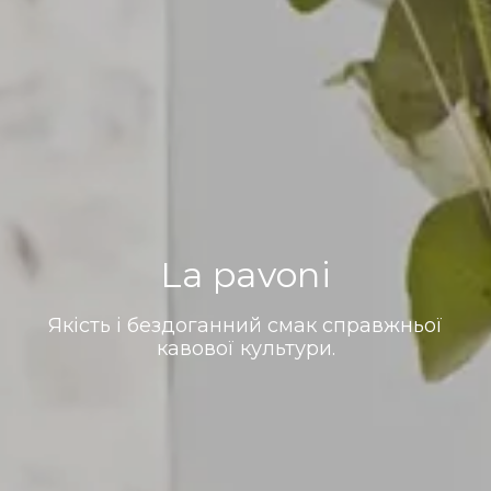
La pavoni
Якість і бездоганний смак справжньої
кавової культури.