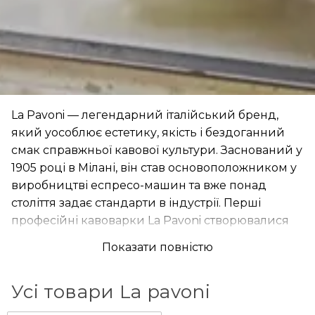
La Pavoni — легендарний італійський бренд,
який уособлює естетику, якість і бездоганний
смак справжньої кавової культури. Заснований у
1905 році в Мілані, він став основоположником у
виробництві еспресо-машин та вже понад
століття задає стандарти в індустрії. Перші
професійні кавоварки La Pavoni створювалися
вручну, і з того часу компанія зберегла свою
Показати повністю
відданість майстерності, увазі до деталей і
використанню високоякісних матеріалів.
Усі товари La pavoni
La Pavoni — це символ класики та інновацій.