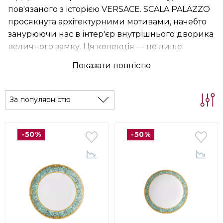
пов'язаного з історією VERSACE. SCALA PALAZZO
просякнута архітектурними мотивами, начебто
занурюючи нас в інтер'єр внутрішнього дворика
величного замку. Ця колекція — не лише
ідеальний подарунок, а й справжня знахідка
Показати повністю
для колекціонерів та поціновувачів високого
стилю.
За популярністю
-50%
-50%