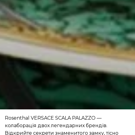
Rosenthal VERSACE SCALA PALAZZO —
колаборація двох легендарних брендів.
Відкрийте секрети знаменитого замку, тісно