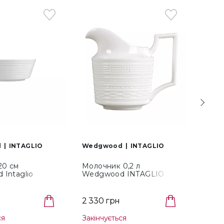
d
INTAGLIO
Wedgwood
INTAGLIO
Wedg
20 см
Молочник 0,2 л
Цуко
Intaglio
Wedgwood INTAGLIO
Intag
114)
(5C104005112)
2 330 грн
3 59
ся
Закінчується
Закін