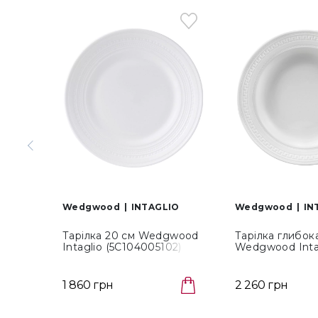
Wedgwood
INTAGLIO
Wedgwood
IN
Тарілка 20 см Wedgwood
Тарілка глибок
Intaglio (5C104005102)
Wedgwood Inta
(5C104005105)
1 860 грн
2 260 грн