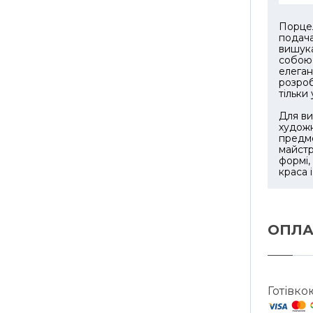
Порце
подача
вишук
собою 
елеган
розроб
тільки
Для ви
художн
предм
майстр
формі,
краса 
ОПЛА
Готівко