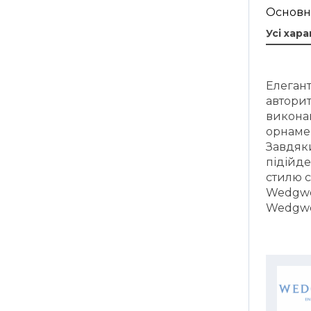
Основн
Усі хар
Елегант
автори
викона
орнамен
Завдяк
підійде 
стилю с
Wedgwoo
Wedgwoo