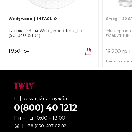
Wedgwood
INTAGLIO
Smeg
50 S
Тарілка 23 см Wedgwood Intaglio
Міксер пла
(5C104005104)
блакитний
1 930 грн
19 200 грн
Немає в наявн
Інформаційна служба:
0(800) 40 1212
Пн – Нд 10:00 – 18:00
|
+38 (050) 497 02 82