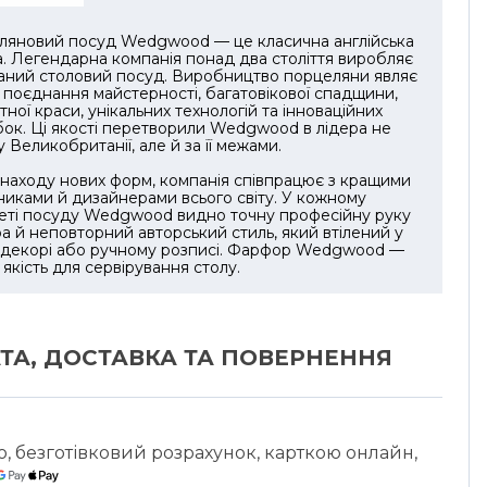
ляновий посуд Wedgwood — це класична англійська
. Легендарна компанія понад два століття виробляє
аний столовий посуд. Виробництво порцеляни являє
поєднання майстерності, багатовікової спадщини,
тної краси, унікальних технологій та інноваційних
ок. Ці якості перетворили Wedgwood в лідера не
 у Великобританії, але й за її межами.
находу нових форм, компанія співпрацює з кращими
иками й дизайнерами всього світу. У кожному
еті посуду Wedgwood видно точну професійну руку
а й неповторний авторський стиль, який втілений у
 декорі або ручному розписі. Фарфор Wedgwood —
і якість для сервірування столу.
ТА, ДОСТАВКА ТА ПОВЕРНЕННЯ
ю, безготівковий розрахунок, карткою онлайн,