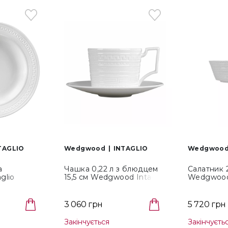
TAGLIO
Wedgwood
INTAGLIO
Wedgwoo
а
Чашка 0,22 л з блюдцем
Салатник 
glio
15,5 см Wedgwood Intaglio
Wedgwood 
(1052874)
(5C104005
3 060 грн
5 720 грн
Закінчується
Закінчуєть