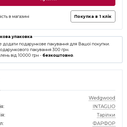
ість в магазині
Покупка в 1 клік
кова упаковка
 додати подарункове пакування для Вашої покупки.
подарункового пакування 300 грн.
лень від 10000 грн -
безкоштовно
.
С
Wedgwood
я:
INTAGLIO
ія:
Тарілки
л:
ФАРФОР