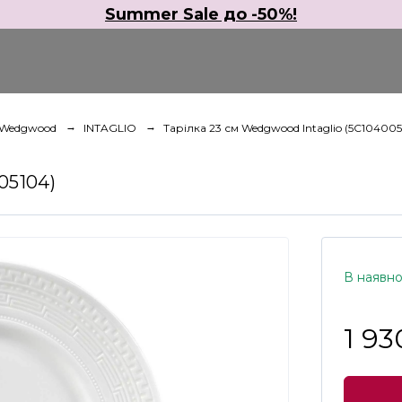
Summer Sale до -50%!
Wedgwood
INTAGLIO
Тарілка 23 см Wedgwood Intaglio (5C104005
05104)
В наявно
1 93