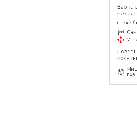
Вартіст
Безкош
Способ
Cам
У в
Поверне
покупк
Ми д
повн