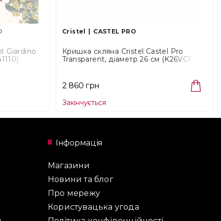
O
Cristel
CASTEL PRO
t Giardino
Кришка скляна Cristel Castel Pro
41110)
Transparent, діаметр 26 см (K26VCPF)
2 860 грн
Закінчується
Інформація
Магазини
Новини та блог
Про мережу
Користувацька угода
и
Політика конфіденційності