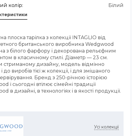
ий колір:
Білий
актеристики
на плоска тарілка з колекції INTAGLIO від
тетного британського виробника Wedgwood
на з білого фарфору і декорована рельєфним
том в класичному стилі. Діаметр — 23 см.
и стриманому дизайну, модель відмінно
і до виробів тієї ж колекції, і для змішаного
ервірування. Бренд з 250-річною історією
d і сьогодні втілює сімейні традиції
d в дизайні, в технологіях і в якості продукції.
Усі колекції