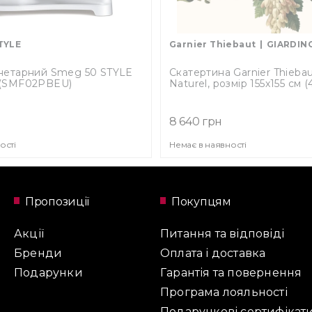
TYLE
Garnier Thiebaut
GIARDIN
нетарний Smeg 50 STYLE
Скатертина Garnier Thiebau
 (SMF02PBEU)
Naturel, розмір 155х155 см (
8 640 грн
ості
Немає в наявності
Пропозиції
Покупцям
Акції
Питання та відповіді
Бренди
Оплата і доставка
Подарунки
Гарантія та повернення
Програма лояльності
Подарункові сертифікат