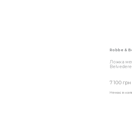
Robbe & B
Ложка ме
Belvedere
7 100 грн
Немає в ная