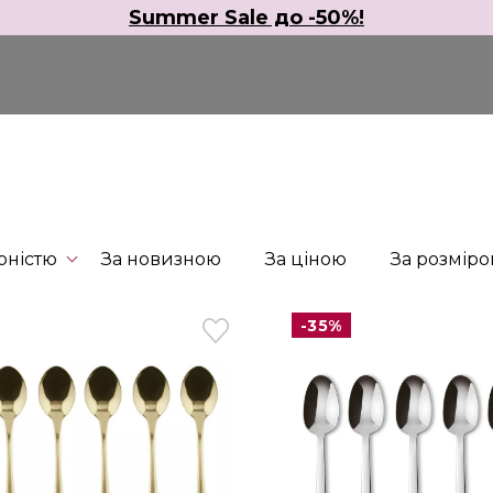
Summer Sale до -50%!
рністю
За новизною
За ціною
За розмір
-35%