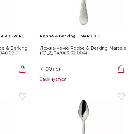
SISCH-PERL
Robbe & Berking
MARTELE
e & Berking
Ложка-меню Robbe & Berking Martele
046.02.025)
(63_2_04/063.02.004)
7 100 грн
Закінчується