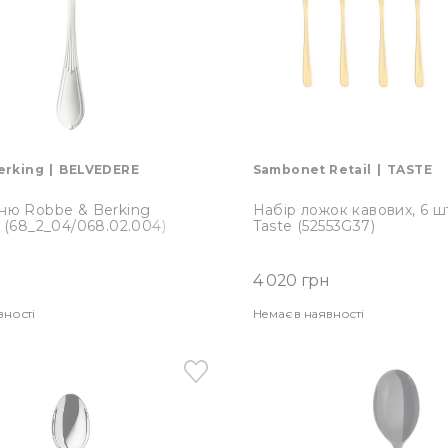
erking
BELVEDERE
Sambonet Retail
TASTE
ню Robbe & Berking
Набір ложок кавових, 6 
 (68_2_04/068.02.004)
Taste (52553G37)
4 020 грн
вності
Немає в наявності