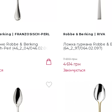
erking
FRANZOSISCH-PERL
Robbe & Berking
RIVA
ню Robbe & Berking
Ложка гурмана Robbe & B
ch-Perl (46_2_04/046.02.004)
(64_2_97/064.02.097)
7 690 грн
4 614 грн
ся
Закінчується