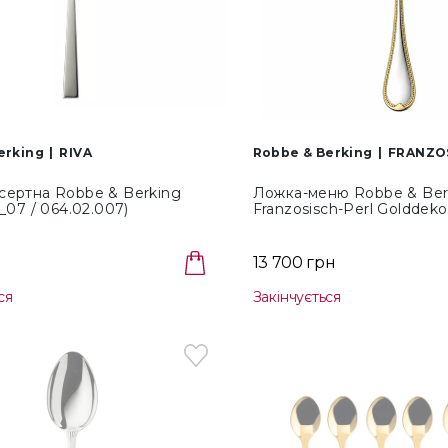
erking
RIVA
Robbe & Berking
FRANZO
сертна Robbe & Berking
Ложка-меню Robbe & Ber
_07 / 064.02.007)
Franzosisch-Perl Golddeko
(46_32_04/046.32.004)
н
13 700 грн
ся
Закінчується