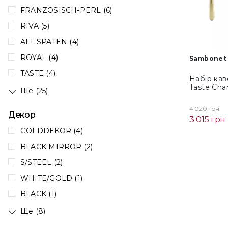
FRANZOSISCH-PERL (6)
RIVA (5)
ALT-SPATEN (4)
ROYAL (4)
Sambonet 
TASTE (4)
Набір ка
Taste Cha
Ще (25)
4 020 грн
Декор
3 015 грн
GOLDDEKOR (4)
BLACK MIRROR (2)
S/STEEL (2)
WHITE/GOLD (1)
BLACK (1)
Ще (8)