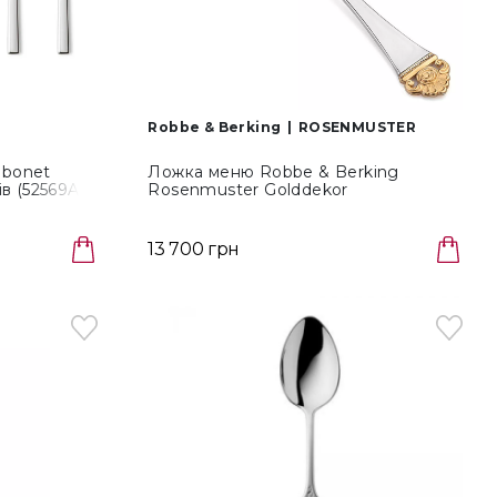
Robbe & Berking
ROSENMUSTER
mbonet
Ложка меню Robbe & Berking
ів (52569A37)
Rosenmuster Golddekor
(38_32_04/038.32.004)
13 700 грн