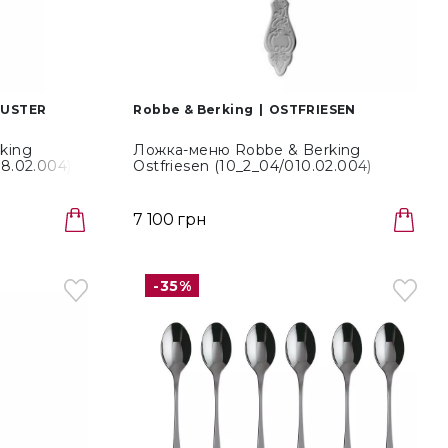
USTER
Robbe & Berking
OSTFRIESEN
king
Ложка-меню Robbe & Berking
8.02.004)
Ostfriesen (10_2_04/010.02.004)
7 100 грн
-35%