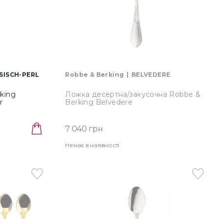
SISCH-PERL
Robbe & Berking
BELVEDERE
king
Ложка десертна/закусочна Robbe &
r
Berking Belvedere
(68_2_07/068.02.007)
7 040 грн
Немає в наявності