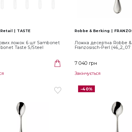
Retail
TASTE
Robbe & Berking
FRANZO
вових ложок 6 шт Sambonet
Ложка десертна Robbe &
bonet Taste S/Steel
Franzosisch-Perl (46_2_07 
)
046.02.007)
7 040 грн
ся
Закінчується
-40%