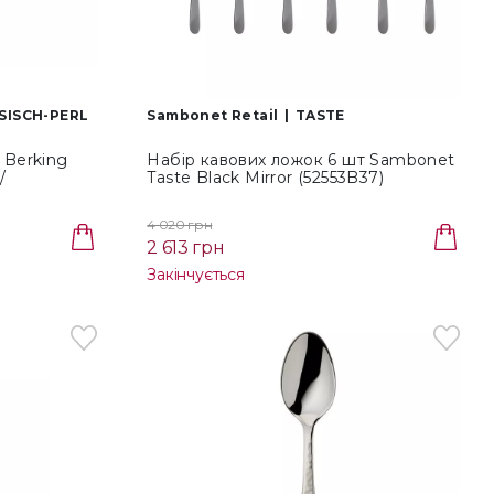
SISCH-PERL
Sambonet Retail
TASTE
 Berking
Набір кавових ложок 6 шт Sambonet
/
Taste Black Mirror (52553B37)
4 020 грн
2 613 грн
Закінчується