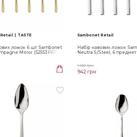
Retail
TASTE
Sambonet Retail
вових ложок 6 шт Sambonet
Набір кавових ложок Sa
mpagne Mirror (52553PA7)
Neutra S/Steel, 6 предмет
1 450 грн
942 грн