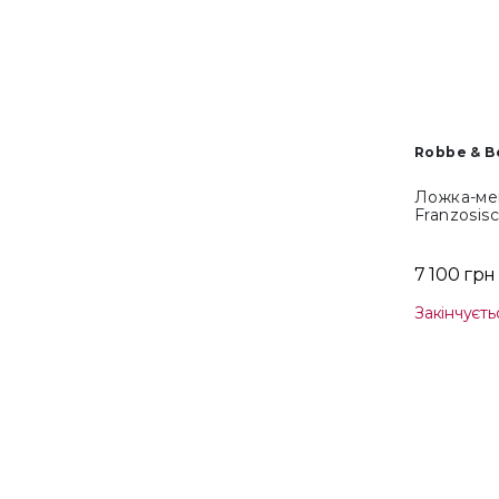
Robbe & B
Ложка-ме
Franzosis
7 100 грн
Закінчуєть