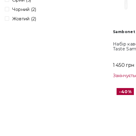
Сірий (5)
Чорний (2)
Жовтий (2)
Sambonet 
Набір ка
Taste Sam
(52553A37
1 450 грн
Закінчуєть
-40%