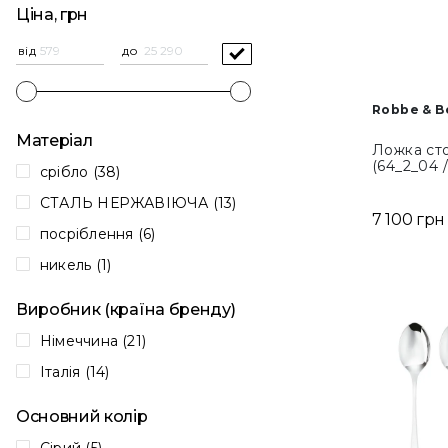
Ціна, грн
від
до
Robbe & B
Матеріал
Ложка сто
(64_2_04 
срібло (38)
СТАЛЬ НЕРЖАВІЮЧА (13)
7 100 грн
посріблення (6)
никель (1)
Виробник (країна бренду)
Німеччина (21)
Італія (14)
Основний колір