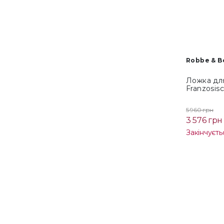
Robbe & B
Ложка дл
Franzosisc
5 960 грн
3 576 грн
Закінчуєть