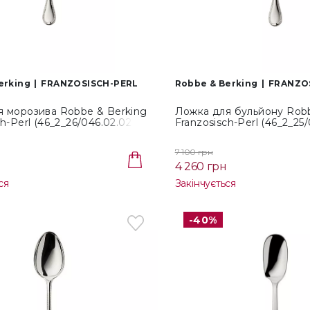
erking
FRANZOSISCH-PERL
Robbe & Berking
FRANZO
я морозива Robbe & Berking
Ложка для бульйону Robb
h-Perl (46_2_26/046.02.026)
Franzosisch-Perl (46_2_25/
7 100 грн
4 260 грн
ся
Закінчується
-40%