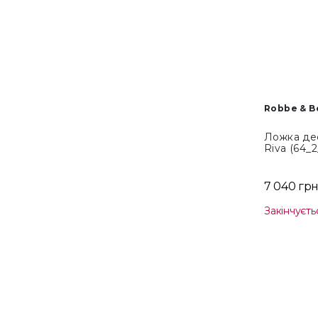
Robbe & B
Ложка де
Riva (64_2
7 040 гр
Закінчуєть