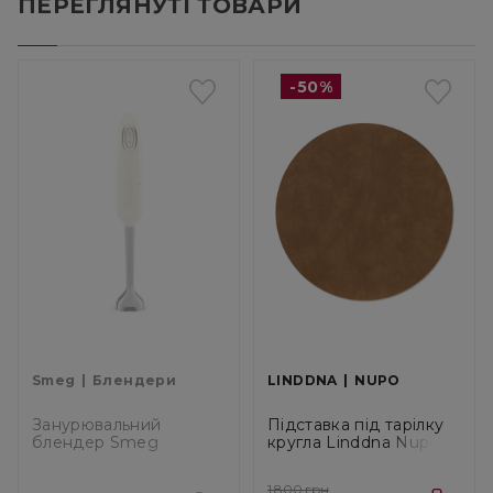
ПЕРЕГЛЯНУТІ ТОВАРИ
-50%
Smeg
Блендери
LINDDNA
NUPO
Занурювальний
Підставка під тарілку
блендер Smeg
кругла Linddna Nupo
Кремовий Стиль 50'
Nature, діаметр 40 см
(HBF11CREU)
(982521)
1 800 грн