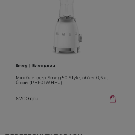
Smeg
Блендери
Міні блендер Smeg 50 Style, об'єм 0,6 л,
М
білий (PBF01WHEU)
6 700 грн