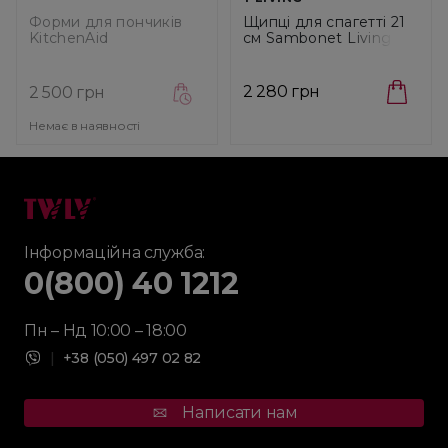
Форми для пончиків
Щипці для спагетті 21
KitchenAid
см Sambonet Living S /
(KBNSS06DG)
Steel (52550C73)
2 280 грн
2 500 грн
Немає в наявності
Інформаційна служба:
0(800) 40 1212
Пн – Нд 10:00 – 18:00
|
+38 (050) 497 02 82
Написати нам