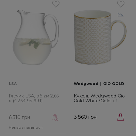
LSA
Wedgwood
GIO GOLD
Глечик LSA, об'єм 2,65
Кухоль Wedgwood Gio
л (G263-95-991)
Gold White/Gold, об'єм
0,34 л (1055613)
3 860 грн
6 310 грн
Немає в наявності