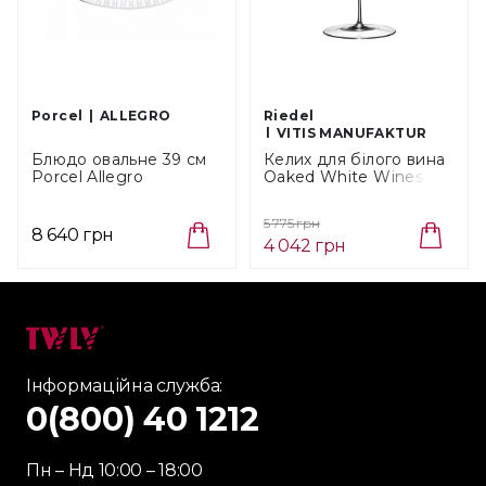
Porcel
ALLEGRO
Riedel
VITIS MANUFAKTUR
Блюдо овальне 39 см
Келих для білого вина
Porcel Allegro
Oaked White Wines
(730301138)
0,708 л Riedel
Manufaktur Vitis
5 775 грн
(4303/97)
8 640 грн
4 042 грн
Інформаційна служба:
0(800) 40 1212
Пн – Нд 10:00 – 18:00