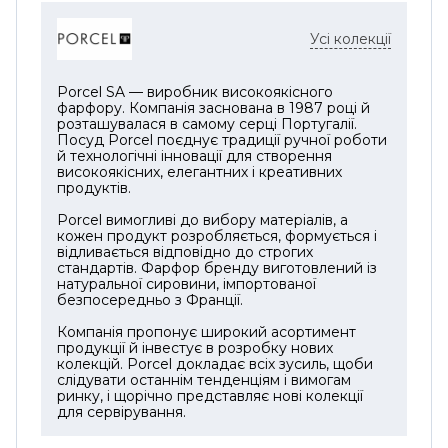
Усі колекції
Porcel SA — виробник високоякісного
фарфору. Компанія заснована в 1987 році й
розташувалася в самому серці Португалії.
Посуд Porcel поєднує традиції ручної роботи
й технологічні інновації для створення
високоякісних, елегантних і креативних
продуктів.
Porcel вимогливі до вибору матеріалів, а
кожен продукт розробляється, формується і
відливається відповідно до строгих
стандартів. Фарфор бренду виготовлений із
натуральної сировини, імпортованої
безпосередньо з Франції.
Компанія пропонує широкий асортимент
продукції й інвестує в розробку нових
колекцій. Porcel докладає всіх зусиль, щоби
слідувати останнім тенденціям і вимогам
ринку, і щорічно представляє нові колекції
для сервірування.