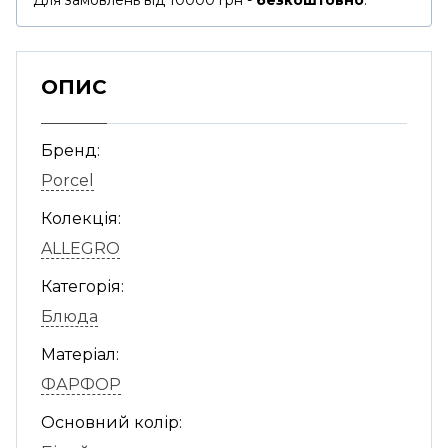
Для замовлень від 10000 грн -
безкоштовно
.
ОПИС
Бренд:
Porcel
Колекція:
ALLEGRO
Категорія:
Блюда
Матеріал:
ФАРФОР
Основний колір: