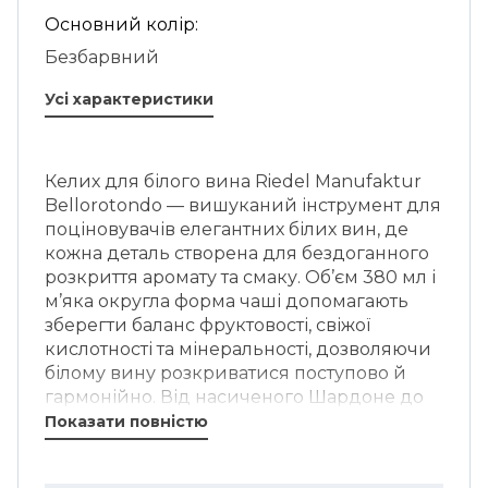
Основний колір:
Безбарвний
Усі характеристики
Келих для білого вина Riedel Manufaktur
Bellorotondo — вишуканий інструмент для
поціновувачів елегантних білих вин, де
кожна деталь створена для бездоганного
розкриття аромату та смаку. Об’єм 380 мл і
м’яка округла форма чаші допомагають
зберегти баланс фруктовості, свіжої
кислотності та мінеральності, дозволяючи
білому вину розкриватися поступово й
гармонійно. Від насиченого Шардоне до
витонченого Совіньйон Блан чи Піно
Показати повністю
Гріджо — келих підкреслює характер
напою та перетворює дегустацію на