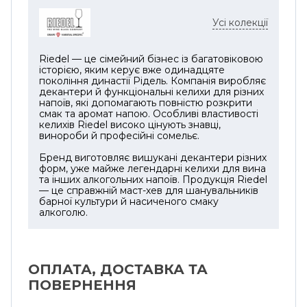
справжній ритуал насолоди.
Усі колекції
Колекція Bellorotondo вирізняється
плавними округлими силуетами, що
поєднують естетику та функціональність.
Riedel — це сімейний бізнес із багатовіковою
історією, яким керує вже одинадцяте
Простір усередині чаші дозволяє вину
покоління династії Рідель. Компанія виробляє
«дихати», розкриваючи ароматичну
декантери й функціональні келихи для різних
напоїв, які допомагають повністю розкрити
глибину, текстуру та чистоту смаку.
смак та аромат напою. Особливі властивості
Витончена ніжка й ідеально збалансовані
келихів Riedel високо цінують знавці,
пропорції надають келиху особливої
винороби й професійні сомельє.
легкості та візуальної гармонії.
Бренд виготовляє вишукані декантери різних
форм, уже майже легендарні келихи для вина
Кришталеве скло забезпечує виняткову
та інших алкогольних напоїв. Продукція Riedel
прозорість, блиск і преміальні тактильні
— це справжній маст-хев для шанувальників
барної культури й насиченого смаку
відчуття. Кожен келих RIEDEL Manufaktur
алкоголю.
Bellorotondo виготовляється вручну
майстрами бренду за традиційними
техніками склодувного ремесла. Легкі
природні варіації чи мікроскопічні
ОПЛАТА, ДОСТАВКА ТА
особливості скла підкреслюють
ПОВЕРНЕННЯ
унікальність ручної роботи та колекційну