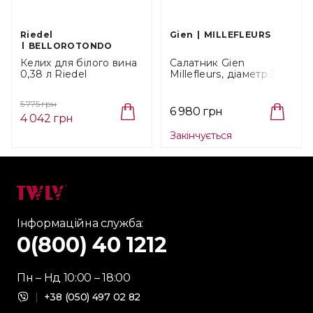
Riedel
Gien
MILLEFLEURS
BELLOROTONDO
Келих для білого вина
Салатник Gien
0,38 л Riedel
Millefleurs, діаметр 31
Manufaktur
см (1643CCT199)
Bellorotondo (4406/15)
5 775 грн
6 980 грн
4 042 грн
Закінчується
Інформаційна служба:
0(800) 40 1212
Пн – Нд 10:00 – 18:00
|
+38 (050) 497 02 82