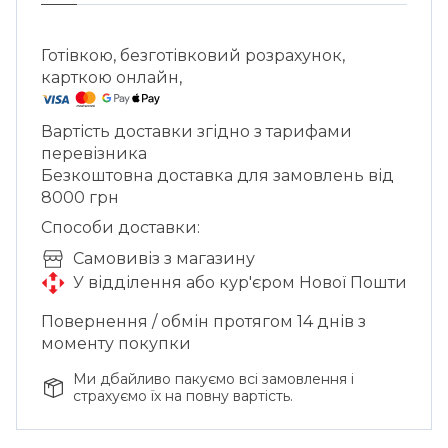
цінність виробу.
Келих постачається у фірмовій
Готівкою, безготівковий розрахунок,
подарунковій коробці RIEDEL і підходить
карткою онлайн,
для миття в посудомийній машині,
поєднуючи преміальну естетику, сучасну
Вартість доставки згідно з тарифами
практичність і безкомпромісну якість для
перевізника
домашньої чи професійної дегустації.
Безкоштовна доставка для замовлень від
8000 грн
Способи доставки:
Cамовивіз з магазину
У відділення або кур'єром Нової Пошти
Повернення / обмін протягом 14 днів з
моменту покупки
Ми дбайливо пакуємо всі замовлення і
страхуємо їх на повну вартість.