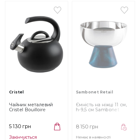
Cristel
Sambonet Retail
Чайник металевий
Ємність на ніжці 11 см,
Cristel Bouilloire
h-9,5 см Sambonet
Neptune Black, об'єм
Madame (56309-A3)
1,9 л (B190NN)
5 130 грн
8 150 грн
Закінчується
Немає в наявності