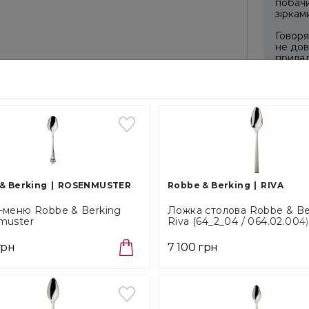
побачи
зіркам
Говоря
не дов
прилад
справж
ОПЛА
& Berking
ROSENMUSTER
Robbe & Berking
RIVA
Готівко
-меню Robbe & Berking
Ложка столова Robbe & Be
muster
Riva (64_2_04 / 064.02.004)
Вартіст
04/038.02.004)
Безкош
грн
7 100 грн
Способ
Cам
У в