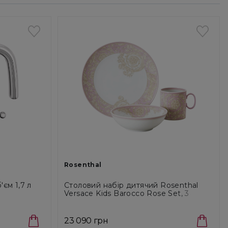
Rosenthal
єм 1,7 л
Столовий набір дитячий Rosenthal
Versace Kids Barocco Rose Set, 3
предмети (19335-403780-28447)
23 090 грн