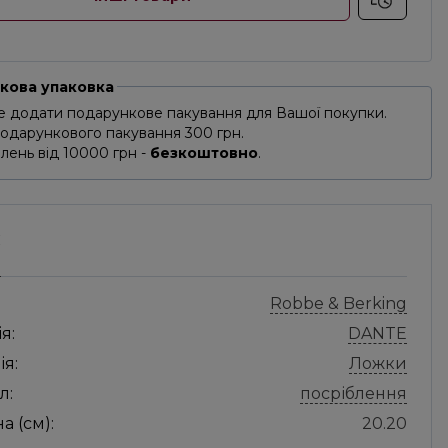
кова упаковка
 додати подарункове пакування для Вашої покупки.
подарункового пакування 300 грн.
лень від 10000 грн -
безкоштовно
.
С
Robbe & Berking
я:
DANTE
ія:
Ложки
л:
посріблення
 (см):
20.20