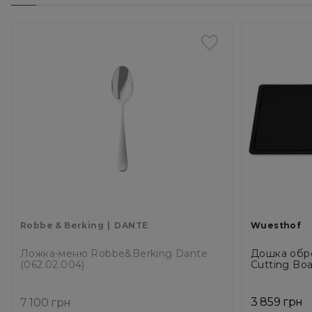
Robbe & Berking
DANTE
Wuesthof
Ложка-меню Robbe&Berking Dante
Дошка обро
(062.02.004)
Cutting Boa
3 859 грн
7 100 грн