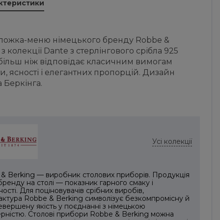
актеристики
 ложка-меню німецького бренду Robbe &
 з колекції Dante з стерлінгового срібла 925
 більш ніж відповідає класичним вимогам
и, ясності і елегантних пропорцій. Дизайн
 Беркінга.
Усі колекції
& Berking — виробник столових приборів. Продукція
бренду на столі — показник гарного смаку і
ності. Для поціновувачів срібних виробів,
ктура Robbe & Berking символізує безкомпромісну й
вершену якість у поєднанні з німецькою
рністю. Столові прибори Robbe & Berking можна