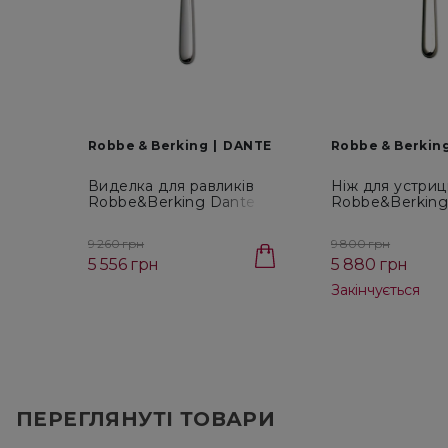
Robbe & Berking
DANTE
Robbe & Berkin
Виделка для равликів
Ніж для устриц
Robbe&Berking Dante
Robbe&Berking
(062.02.390)
(062.02.376)
9 260 грн
9 800 грн
5 556 грн
5 880 грн
Закінчується
ПЕРЕГЛЯНУТІ ТОВАРИ