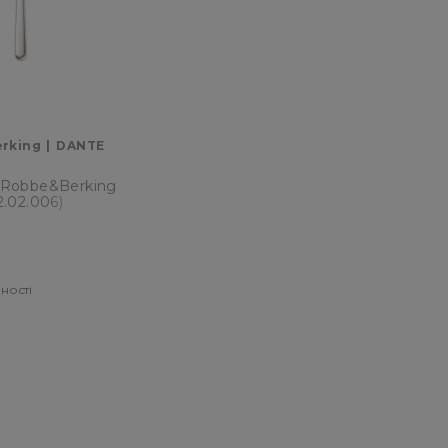
erking
DANTE
 Robbe&Berking
2.02.006)
ності