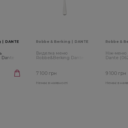
g
DANTE
Robbe & Berking
DANTE
Robbe & B
ь
Виделка меню
Ніж-меню
 Dante
Robbe&Berking Dante
Dante (06
(062.02.005)
7 100 грн
9 100 грн
Немає в наявності
Немає в наяв