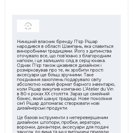
Нинішній власник бренду П’єр Рішар
народився в області Шампань, яка славиться
виноробними традиціями. Його з дитинства
оточувало все, що пов’язано з благородним
напоєм, і це залишило слід в серці юнака.
Однак П’єр також цікавився дизайном і
розмірковував про те, як зробити прості
аксесуари ще більш зручними. Таке
поєднання захоплень подарувало світу
абсолютно новий формат барного інвентарю,
коли Рішар викупив компанію L’Atelier du Vin
в 80-х роках XX століття. Зараз це сімейний
бізнес, який шанує традиції. Нове покоління
сім'ї Рішар допомагає створювати нові
дизайнерські продукти.
Це базові інструменти з неперевершеним
дизайном: штопори, пробки, аератори,
воронки, декантери, аксесуари для подачі
закусок до вина та інші витончені прилади.