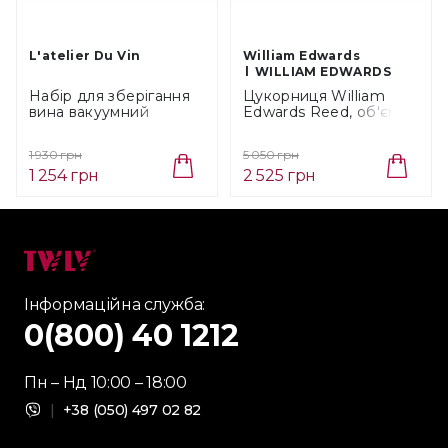
L'atelier Du Vin
William Edwards
WILLIAM EDWARDS
Набір для зберігання
Цукорниця William
вина вакуумний
Edwards Reed, об'єм
L`atelier Du Vin Gard'Vi,
0,25 л (82108AND0119)
3 прn (095382-4)
1 930 грн
5 050 грн
1 254 грн
2 525 грн
Інформаційна служба:
0(800) 40 1212
Пн – Нд 10:00 – 18:00
|
+38 (050) 497 02 82