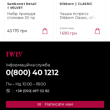
Sambonet Retail
Dibbern
CLASSIC
VELVET
Набір приладів
Чашка еспресо
столових 30 пр
Dibbern Classic, об'єм
Sambonet Velvet
0,11 л (01 102 000 00)
Champagne (52712PN1)
2 600 грн
43 170 грн
1 690 грн
Інформаційна служба:
0(800) 40 1212
Пн – Нд 10:00 – 18:00
|
+38 (050) 497 02 82
Написати нам