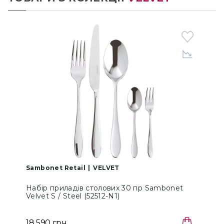
Sambonet Retail
VELVET
S
Набір приладів столових 30 пр Sambonet
Velvet S / Steel (52512-N1)
V
4
18 590 грн