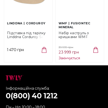
LINDDNA
CORDUROY
WMF
FUSIONTEC
MINERAL
Підставка під тарілку
Набір каструль з
Linddna Corduroy Sand,
кришками WMF
розмір 37х44 см
Fusiontec Functional
(992681)
Black, 4 шт (05 1740
39 999 грн
5290)
1 470 грн
23 999 грн
Закінчується
Інформаційна служба:
0(800) 40 1212
Пн – Нд 10:00 – 18:00