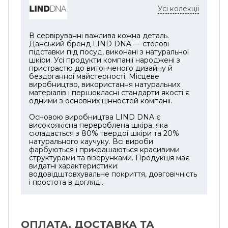
Усі колекції
В сервіруванні важлива кожна деталь.
Данський бренд LIND DNA — столові
підставки під посуд, виконані з натуральної
шкіри. Усі продукти компанії народжені з
пристрастю до витонченого дизайну й
бездоганної майстерності. Місцеве
виробництво, використання натуральних
матеріалів і першокласні стандарти якості є
одними з основних цінностей компанії.
Основою виробництва LIND DNA є
високоякісна перероблена шкіра, яка
складається з 80% твердої шкіри та 20%
натурального каучуку. Всі вироби
фарбуються і прикрашаються красивими
структурами та візерунками. Продукція має
видатні характеристики:
водовідштовхувальне покриття, довговічність
і простота в догляді.
ОПЛАТА, ДОСТАВКА ТА