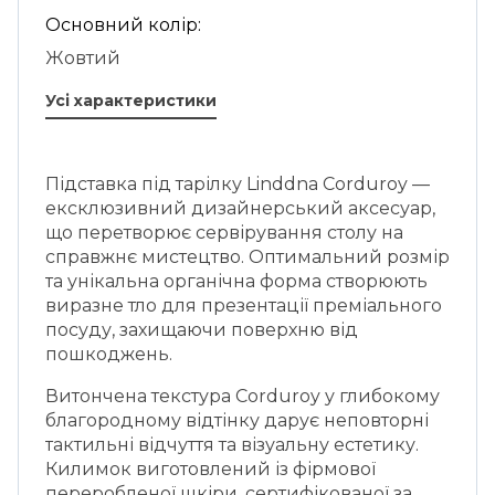
Основний колір:
Жовтий
Усі характеристики
Підставка під тарілку Linddna Corduroy —
ексклюзивний дизайнерський аксесуар,
що перетворює сервірування столу на
справжнє мистецтво. Оптимальний розмір
та унікальна органічна форма створюють
виразне тло для презентації преміального
посуду, захищаючи поверхню від
пошкоджень.
Витончена текстура Corduroy у глибокому
благородному відтінку дарує неповторні
тактильні відчуття та візуальну естетику.
Килимок виготовлений із фірмової
переробленої шкіри, сертифікованої за