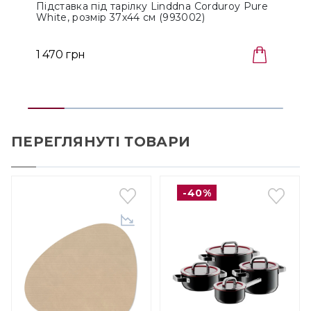
Підставка під тарілку Linddna Corduroy Pure
П
White, розмір 37х44 см (993002)
B
1 470 грн
1
ПЕРЕГЛЯНУТІ ТОВАРИ
-40%