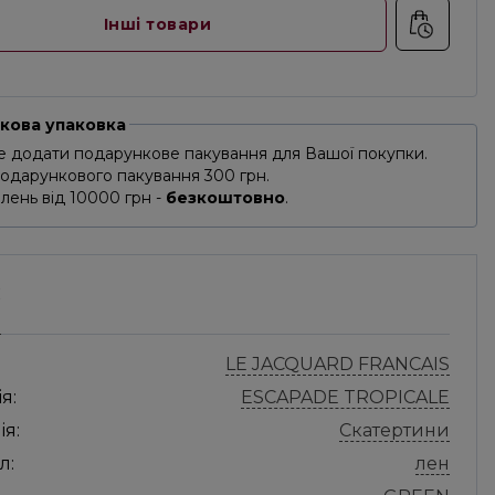
Інші товари
кова упаковка
 додати подарункове пакування для Вашої покупки.
подарункового пакування 300 грн.
лень від 10000 грн -
безкоштовно
.
С
LE JACQUARD FRANCAIS
я:
ESCAPADE TROPICALE
ія:
Скатертини
л:
лен