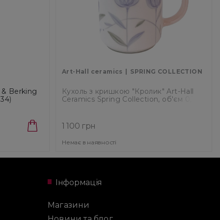
O
Art-Hall ceramics
SPRING COLLECTION
 & Berking
Кухоль з кришкою "Кролик" Art-Hall
34)
Ceramics Spring Collection, об'єм 0,25 л
(SP-0106015)
1 100 грн
Немає в наявності
Інформація
Магазини
Новини та блог