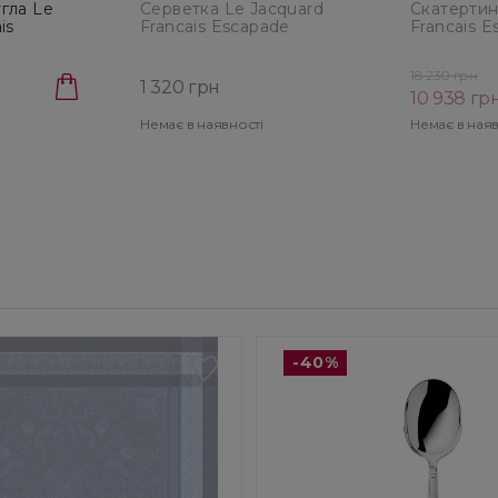
гла Le
Серветка Le Jacquard
Скатертин
is
Francais Escapade
Francais 
cale
Tropicale Green, розмір
Tropicale 
р 175 см
58X58 см (29400)
175X250 см
18 230 грн
1 320 грн
10 938 гр
Немає в наявності
Немає в наяв
-40%