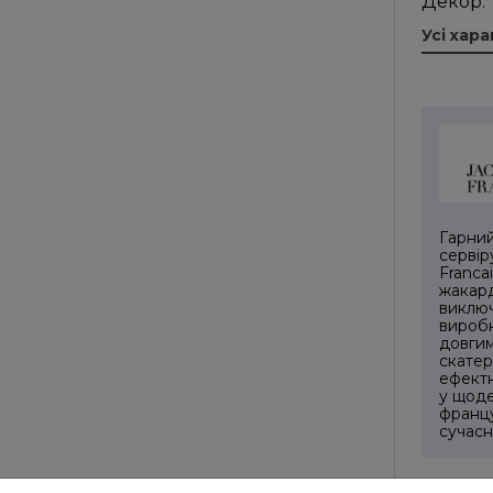
Декор:
Усі хар
Гарний
сервір
Franca
жакард
виключ
виробн
довгим
скатер
ефектн
у щоде
францу
сучасн