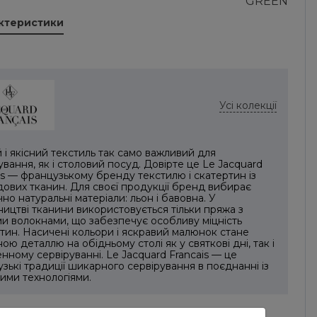
GREEN
актеристики
Усі колекції
 і якісний текстиль так само важливий для
ування, як і столовий посуд. Довірте це Le Jacquard
is — французькому бренду текстилю і скатертин із
ових тканин. Для своєї продукції бренд вибирає
но натуральні матеріали: льон і бавовна. У
ицтві тканини використовується тільки пряжа з
и волокнами, що забезпечує особливу міцність
тин. Насичені кольори і яскравий малюнок стане
ою деталлю на обідньому столі як у святкові дні, так і
нному сервіруванні. Le Jacquard Francais — це
зькі традиції шикарного сервірування в поєднанні із
ими технологіями.