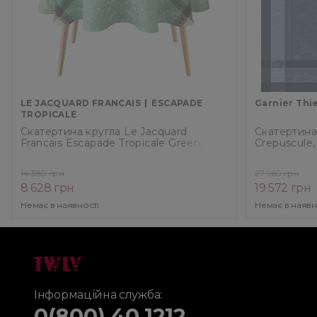
LE JACQUARD FRANCAIS
ESCAPADE
Garnier Thi
TROPICALE
Скатертина кругла Le Jacquard
Скатертина 
Francais Escapade Tropicale Green,
Crepuscule,
діаметр 175 см (29365)
14 380 грн
27 960 грн
8 628 грн
19 572 грн
Немає в наявності
Немає в наявн
Інформаційна служба:
0(800) 40 1212