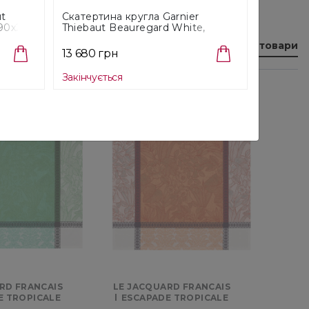
ut
Скатертина кругла Garnier
190x250
Thiebaut Beauregard White,
діаметр 195 см (7573)
Переглянути всі товари
13 680 грн
Закінчується
-40%
RD FRANCAIS
LE JACQUARD FRANCAIS
E TROPICALE
ESCAPADE TROPICALE