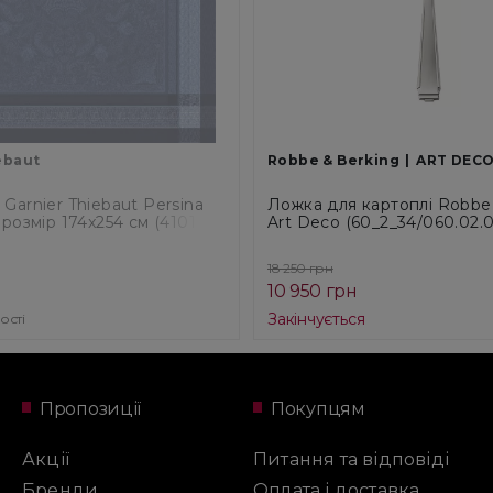
ebaut
Robbe & Berking
ART DEC
Garnier Thiebaut Persina
Ложка для картоплі Robbe
 розмір 174x254 см (41011)
Art Deco (60_2_34/060.02.0
18 250 грн
10 950 грн
Закінчується
ості
Пропозиції
Покупцям
Акції
Питання та відповіді
Бренди
Оплата і доставка