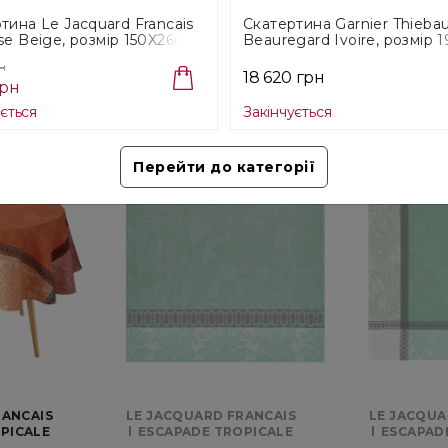
тина Le Jacquard Francais
Скатертина Garnier Thieba
se Beige, розмір 150X260
Beauregard Ivoire, розмір 
080)
см (5988)
ICALE
н
18 620 грн
грн
ується
Закінчується
-40%
Перейти до категорії
RANCAIS
LE JACQUARD FRANCAIS
LE JACQUA
PICALE
ESCAPADE TROPICALE
ESCAPAD