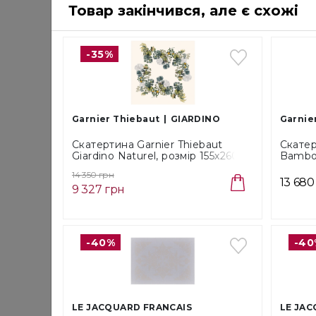
Товар закінчився, але є схожі
-35%
Garnier Thiebaut
GIARDINO
Garnie
Скатертина Garnier Thiebaut
Скатер
Giardino Naturel, розмір 155х260
Bambou
см (48550)
155x26
14 350 грн
13 680
9 327 грн
-40%
-40
LE JACQUARD FRANCAIS
LE JAC