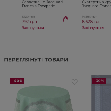
Серветка Le Jacquard
Cкатертина кру
Francais Escapade
Jacquard Franca
Tropicale Orange, розмір
Escapade Tropi
58X58 см (29398)
Orange, діамет
1 320 грн
14 380 грн
(29363)
792 грн
8 628 грн
Закінчується
Закінчується
ПЕРЕГЛЯНУТІ ТОВАРИ
-40%
-30%