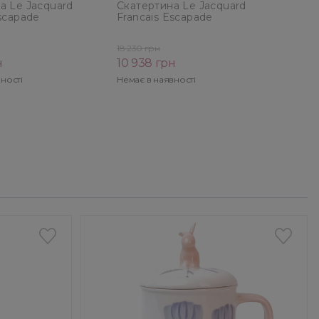
а Le Jacquard
Скатертина Le Jacquard
Escapade
Francais Escapade
Green, розмір
Tropicale Orange, розмір
 (29371)
175X250 см (29369)
18 230 грн
н
10 938 грн
ності
Немає в наявності