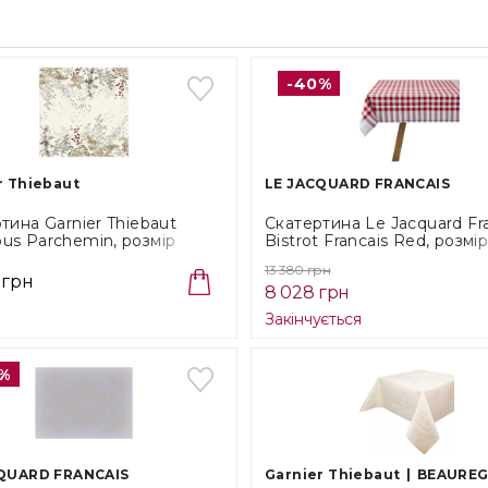
ОПЛА
-40%
Готівко
Безкош
r Thiebaut
LE JACQUARD FRANCAIS
Способ
тина Garnier Thiebaut
Скатертина Le Jacquard Fr
s Parchemin, розмір
Bistrot Francais Red, розмі
Cам
0 см (49986)
150X260 см (29237)
13 380 грн
У в
 грн
8 028 грн
Поверне
Закінчується
покупк
%
Ми д
повн
QUARD FRANCAIS
Garnier Thiebaut
BEAURE