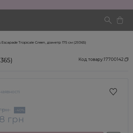
Escapade Tropicale Green, діаметр 175 см (29365)
365)
Код товару:
17700142
наявності
 грн
-40%
28 грн